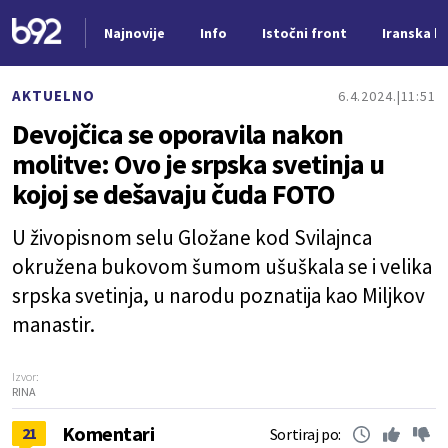
Najnovije
Info
Istočni front
Iranska kr
Nova vest
AKTUELNO
6.4.2024.
11:51
Devojčica se oporavila nakon
molitve: Ovo je srpska svetinja u
kojoj se dešavaju čuda FOTO
U živopisnom selu Gložane kod Svilajnca
okružena bukovom šumom ušuškala se i velika
srpska svetinja, u narodu poznatija kao Miljkov
manastir.
Izvor:
RINA
Komentari
21
Sortiraj po: