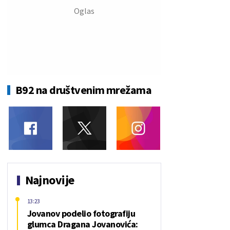
B92 na društvenim mrežama
Najnovije
13:23
Jovanov podelio fotografiju
glumca Dragana Jovanovića: