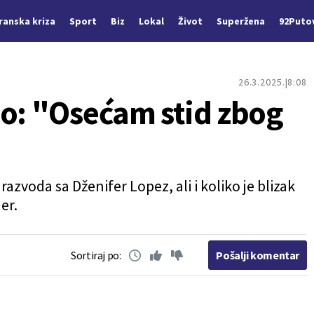
Iranska kriza
Sport
Biz
Lokal
Život
Superžena
92Puto
26.3.2025.
8:08
ao: "Osećam stid zbog
razvoda sa Dženifer Lopez, ali i koliko je blizak
er.
Sortiraj po:
Pošalji komentar