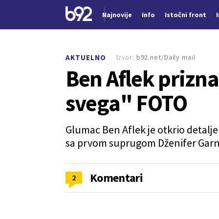
Najnovije
Info
Istočni front
Nova vest
Izvor:
b92.net/Daily mail
AKTUELNO
Ben Aflek prizn
svega" FOTO
Glumac Ben Aflek je otkrio detalje 
sa prvom suprugom Dženifer Garn
Komentari
2