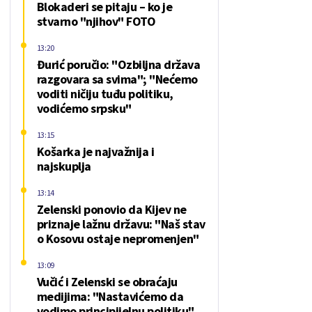
Blokaderi se pitaju – ko je
stvarno "njihov" FOTO
13:20
Đurić poručio: "Ozbiljna država
razgovara sa svima"; "Nećemo
voditi ničiju tuđu politiku,
vodićemo srpsku"
13:15
Košarka je najvažnija i
najskuplja
13:14
Zelenski ponovio da Kijev ne
priznaje lažnu državu: "Naš stav
o Kosovu ostaje nepromenjen"
13:09
Vučić i Zelenski se obraćaju
medijima: "Nastavićemo da
vodimo principijelnu politiku"