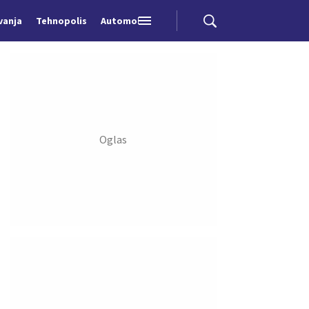
vanja
Tehnopolis
Automobili