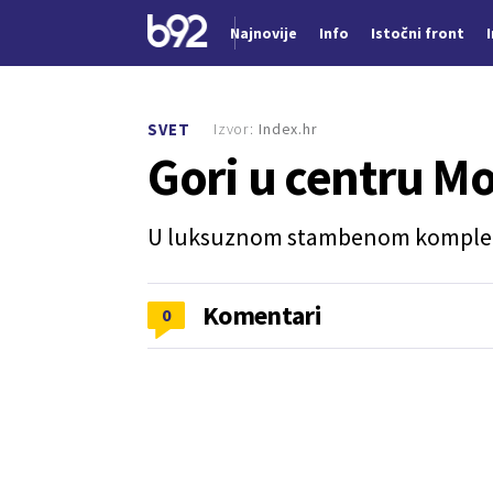
Najnovije
Info
Istočni front
Nova vest
Izvor:
Index.hr
SVET
Gori u centru M
U luksuznom stambenom kompleksu
Komentari
0