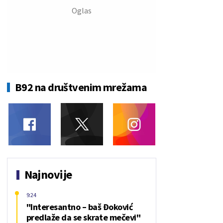
B92 na društvenim mrežama
Najnovije
9:24
"Interesantno – baš Đoković
predlaže da se skrate mečevi"