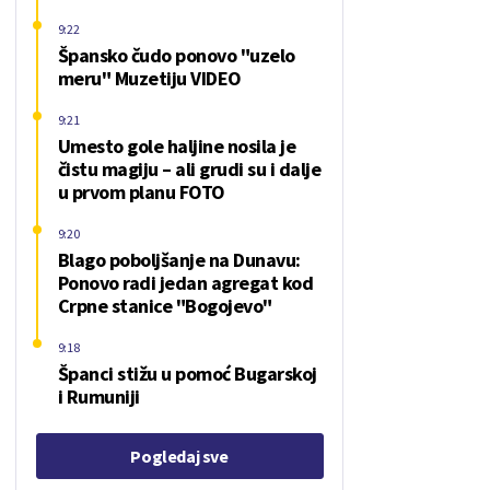
9:22
Špansko čudo ponovo "uzelo
meru" Muzetiju VIDEO
9:21
Umesto gole haljine nosila je
čistu magiju – ali grudi su i dalje
u prvom planu FOTO
9:20
Blago poboljšanje na Dunavu:
Ponovo radi jedan agregat kod
Crpne stanice "Bogojevo"
9:18
Španci stižu u pomoć Bugarskoj
i Rumuniji
Pogledaj sve