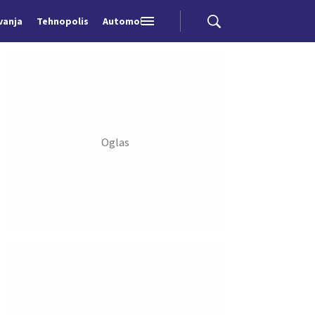
vanja
Tehnopolis
Automobili