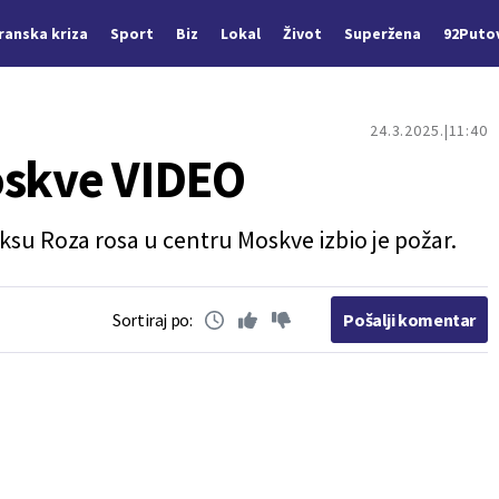
Iranska kriza
Sport
Biz
Lokal
Život
Superžena
92Puto
24.3.2025.
11:40
oskve VIDEO
 Roza rosa u centru Moskve izbio je požar.
Sortiraj po:
Pošalji komentar