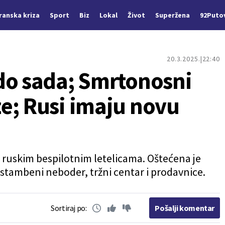
Iranska kriza
Sport
Biz
Lokal
Život
Superžena
92Puto
20.3.2025.
22:40
do sada; Smrtonosni
e; Rusi imaju novu
 ruskim bespilotnim letelicama. Oštećena je
i stambeni neboder, tržni centar i prodavnice.
Sortiraj po:
Pošalji komentar