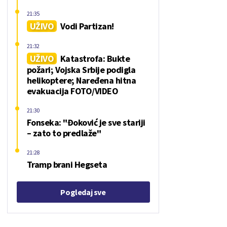
21:35
UŽIVO
Vodi Partizan!
21:32
UŽIVO
Katastrofa: Bukte
požari; Vojska Srbije podigla
helikoptere; Naređena hitna
evakuacija FOTO/VIDEO
21:30
Fonseka: "Đoković je sve stariji
– zato to predlaže"
21:28
Tramp brani Hegseta
Pogledaj sve