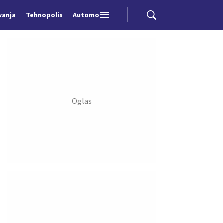
vanja
Tehnopolis
Automobili