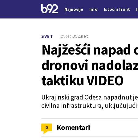
Najnovije
Info
Istočni front
Nova vest
Izvor:
B92.net
SVET
Najžešći napad 
dronovi nadolaz
taktiku VIDEO
Ukrajinski grad Odesa napadnut je
civilna infrastruktura, uključujuć
Komentari
0