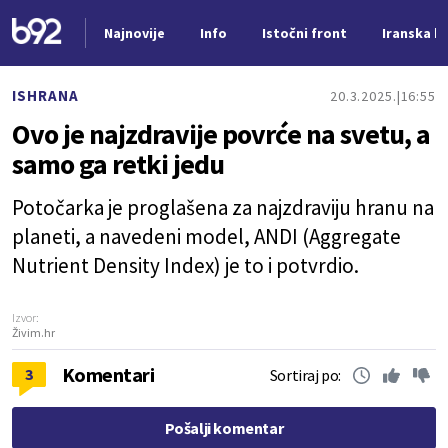
Najnovije
Info
Istočni front
Iranska kr
Nova vest
ISHRANA
20.3.2025.
16:55
Ovo je najzdravije povrće na svetu, a
samo ga retki jedu
Potočarka je proglašena za najzdraviju hranu na
planeti, a navedeni model, ANDI (Aggregate
Nutrient Density Index) je to i potvrdio.
Izvor:
Živim.hr
Komentari
3
Sortiraj po:
Pošalji komentar