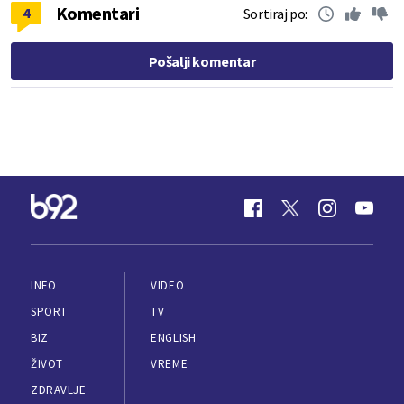
Komentari
4
Sortiraj po:
Pošalji komentar
INFO
VIDEO
SPORT
TV
BIZ
ENGLISH
ŽIVOT
VREME
ZDRAVLJE