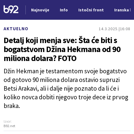
Najnovije
Info
Istočni front
Iranska kr
Nova vest
AKTUELNO
14.3.2025.
16:08
Detalj koji menja sve: Šta će biti s
bogatstvom Džina Hekmana od 90
miliona dolara? FOTO
Džin Hekman je testamentom svoje bogatstvo
od gotovo 90 miliona dolara ostavio supruzi
Betsi Arakavi, ali i dalje nije poznato da li će i
koliko novca dobiti njegovo troje dece iz prvog
braka.
Izvor:
B92.net