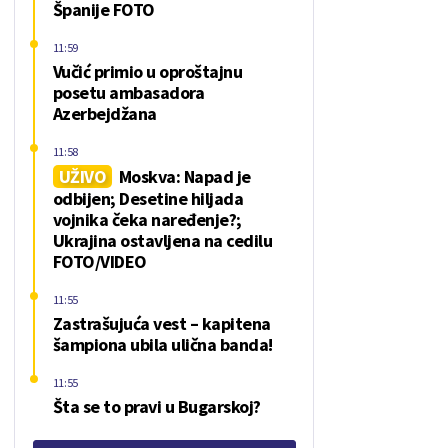
Španije FOTO
11:59
Vučić primio u oproštajnu
posetu ambasadora
Azerbejdžana
11:58
UŽIVO
Moskva: Napad je
odbijen; Desetine hiljada
vojnika čeka naređenje?;
Ukrajina ostavljena na cedilu
FOTO/VIDEO
11:55
Zastrašujuća vest – kapitena
šampiona ubila ulična banda!
11:55
Šta se to pravi u Bugarskoj?