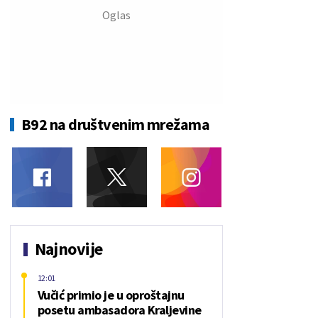
B92 na društvenim mrežama
Najnovije
12:01
Vučić primio je u oproštajnu
posetu ambasadora Kraljevine