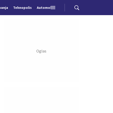
vanja
Tehnopolis
Automobili