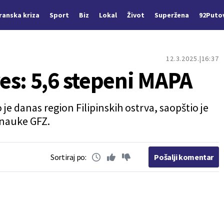
Iranska kriza
Sport
Biz
Lokal
Život
Superžena
92Puto
12.3.2025.
16:37
es: 5,6 stepeni MAPA
e danas region Filipinskih ostrva, saopštio je
onauke GFZ.
Sortiraj po:
Pošalji komentar