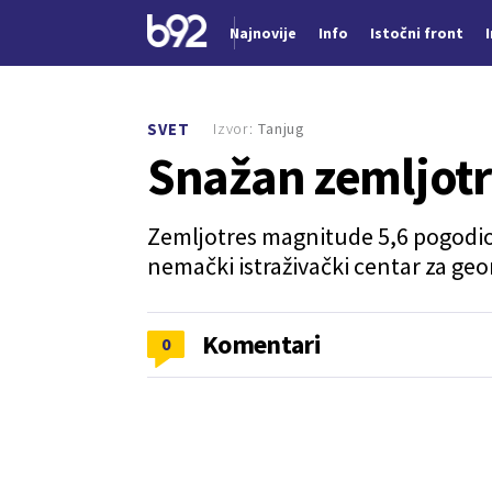
Najnovije
Info
Istočni front
Nova vest
Izvor:
Tanjug
SVET
Snažan zemljotr
Zemljotres magnitude 5,6 pogodio j
nemački istraživački centar za ge
Komentari
0