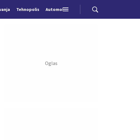
vanja
Tehnopolis
Automobili