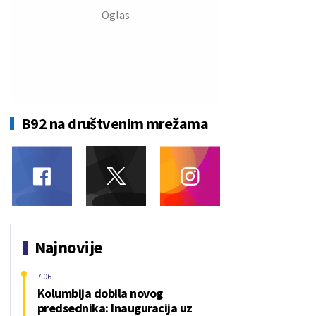
B92 na društvenim mrežama
Najnovije
7:06
Kolumbija dobila novog
predsednika: Inauguracija uz