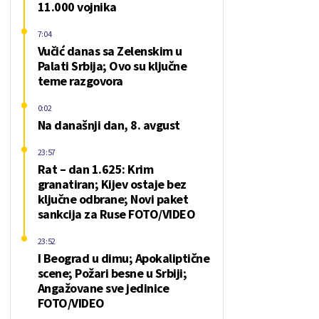
11.000 vojnika
7:04
Vučić danas sa Zelenskim u
Palati Srbija; Ovo su ključne
teme razgovora
0:02
Na današnji dan, 8. avgust
23:57
Rat – dan 1.625: Krim
granatiran; Kijev ostaje bez
ključne odbrane; Novi paket
sankcija za Ruse FOTO/VIDEO
23:52
I Beograd u dimu; Apokaliptične
scene; Požari besne u Srbiji;
Angažovane sve jedinice
FOTO/VIDEO