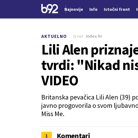
Najnovije
Info
Istočni front
Nova vest
Izvor:
Index.hr
AKTUELNO
Lili Alen priznaj
tvrdi: "Nikad ni
VIDEO
Britanska pevačica Lili Alen (39)
javno progovorila o svom ljubavno
Miss Me.
Komentari
1