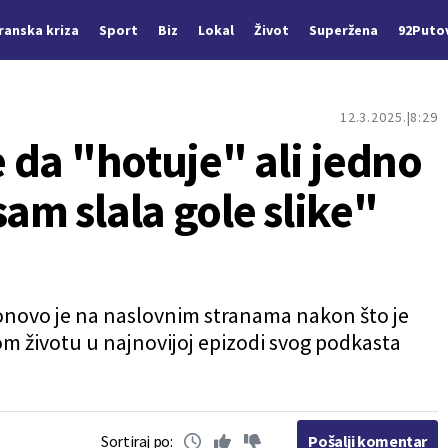
Iranska kriza
Sport
Biz
Lokal
Život
Superžena
92Puto
12.3.2025.
8:29
e da "hotuje" ali jedno
sam slala gole slike"
 ponovo je na naslovnim stranama nakon što je
m životu u najnovijoj epizodi svog podkasta
Sortiraj po:
Pošalji komentar