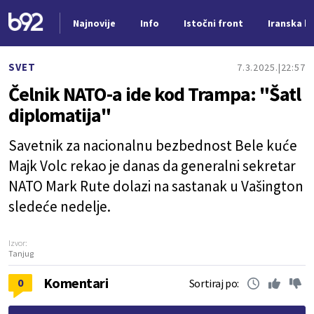
Najnovije
Info
Istočni front
Iranska kr
Nova vest
SVET
7.3.2025.
22:57
Čelnik NATO-a ide kod Trampa: "Šatl
diplomatija"
Savetnik za nacionalnu bezbednost Bele kuće
Majk Volc rekao je danas da generalni sekretar
NATO Mark Rute dolazi na sastanak u Vašington
sledeće nedelje.
Izvor:
Tanjug
Komentari
0
Sortiraj po: