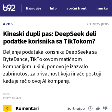
Najnovije
Info
Istočni front
Iranska kr
Nova vest
APPS
2.3.2025.
8:05
Kineski dupli pas: DeepSeek deli
podatke korisnika sa TikTokom?
Deljenje podataka korisnika DeepSeeka sa
ByteDance, TikTokovom matičnom
kompanijom u Kini, ponovo je izazvalo
zabrinutost za privatnost koja i inače postoji
kada je reč o ovoj AI kompaniji.
Izvor:
Informacija.rs
Komentari
0
Sortiraj po: