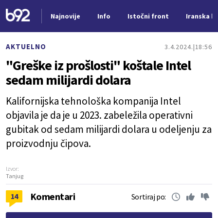
Najnovije
Info
Istočni front
Iranska kr
Nova vest
AKTUELNO
3.4.2024.
18:56
"Greške iz prošlosti" koštale Intel
sedam milijardi dolara
Kalifornijska tehnološka kompanija Intel
objavila je da je u 2023. zabeležila operativni
gubitak od sedam milijardi dolara u odeljenju za
proizvodnju čipova.
Izvor:
Tanjug
Komentari
14
Sortiraj po: