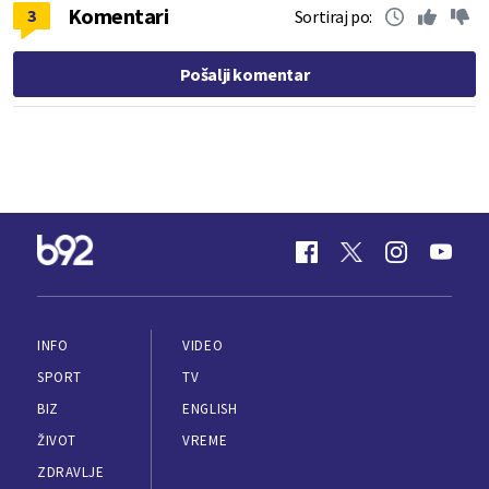
Komentari
3
Sortiraj po:
Pošalji komentar
INFO
VIDEO
SPORT
TV
BIZ
ENGLISH
ŽIVOT
VREME
ZDRAVLJE