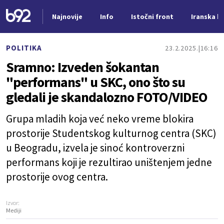
Najnovije
Info
Istočni front
Iranska kr
Nova vest
POLITIKA
23.2.2025.
16:16
Sramno: Izveden šokantan
"performans" u SKC, ono što su
gledali je skandalozno FOTO/VIDEO
Grupa mladih koja već neko vreme blokira
prostorije Studentskog kulturnog centra (SKC)
u Beogradu, izvela je sinoć kontroverzni
performans koji je rezultirao uništenjem jedne
prostorije ovog centra.
Izvor:
Mediji