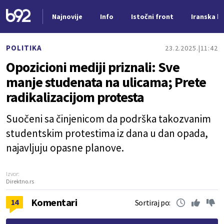
Najnovije
Info
Istočni front
Iranska kr
Nova vest
POLITIKA
23.2.2025.
11:42
Opozicioni mediji priznali: Sve
manje studenata na ulicama; Prete
radikalizacijom protesta
Suočeni sa činjenicom da podrška takozvanim
studentskim protestima iz dana u dan opada,
najavljuju opasne planove.
Izvor:
Direktno.rs
Komentari
14
Sortiraj po: