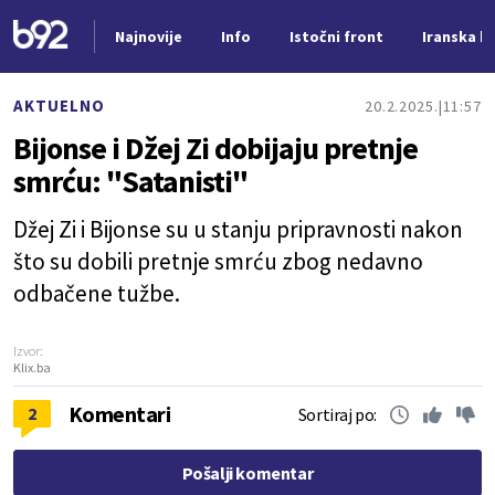
Najnovije
Info
Istočni front
Iranska kr
Nova vest
AKTUELNO
20.2.2025.
11:57
Bijonse i Džej Zi dobijaju pretnje
smrću: "Satanisti"
Džej Zi i Bijonse su u stanju pripravnosti nakon
što su dobili pretnje smrću zbog nedavno
odbačene tužbe.
Izvor:
Klix.ba
Komentari
2
Sortiraj po:
Pošalji komentar