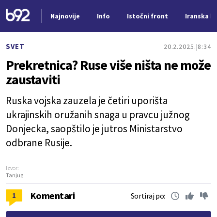
Najnovije
Info
Istočni front
Iranska kr
Nova vest
SVET
20.2.2025.
8:34
Prekretnica? Ruse više ništa ne može
zaustaviti
Ruska vojska zauzela je četiri uporišta
ukrajinskih oružanih snaga u pravcu južnog
Donjecka, saopštilo je jutros Ministarstvo
odbrane Rusije.
Izvor:
Tanjug
Komentari
1
Sortiraj po: