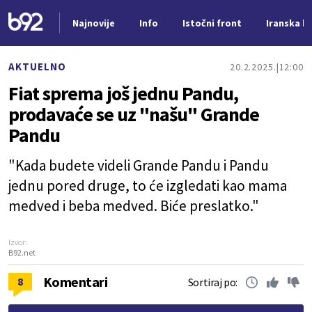
Najnovije
Info
Istočni front
Iranska kr
Nova vest
AKTUELNO
20.2.2025.
12:00
Fiat sprema još jednu Pandu,
prodavaće se uz "našu" Grande
Pandu
"Kada budete videli Grande Pandu i Pandu
jednu pored druge, to će izgledati kao mama
medved i beba medved. Biće preslatko."
Izvor:
B92.net
Komentari
8
Sortiraj po: