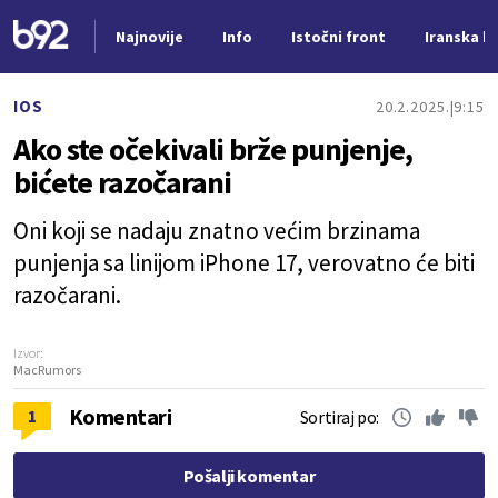
Najnovije
Info
Istočni front
Iranska kr
Nova vest
IOS
20.2.2025.
9:15
Ako ste očekivali brže punjenje,
bićete razočarani
Oni koji se nadaju znatno većim brzinama
punjenja sa linijom iPhone 17, verovatno će biti
razočarani.
Izvor:
MacRumors
Komentari
1
Sortiraj po:
Pošalji komentar