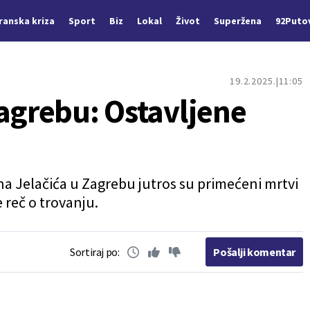
Iranska kriza
Sport
Biz
Lokal
Život
Superžena
92Puto
19.2.2025.
11:05
Zagrebu: Ostavljene
 Jelačića u Zagrebu jutros su primećeni mrtvi
e reč o trovanju.
Sortiraj po:
Pošalji komentar