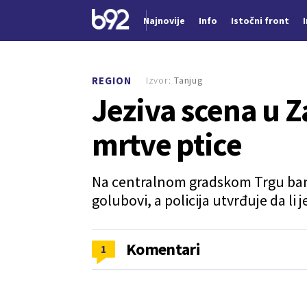
Najnovije
Info
Istočni front
Nova vest
Izvor:
Tanjug
REGION
Jeziva scena u 
mrtve ptice
Na centralnom gradskom Trgu bana
golubovi, a policija utvrđuje da li j
Komentari
1