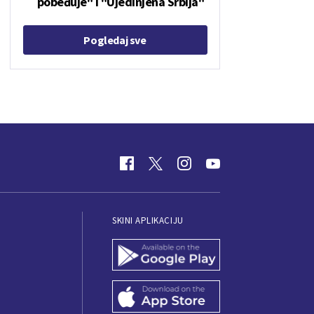
pobeđuje" i "Ujedinjena Srbija"
Pogledaj sve
SKINI APLIKACIJU