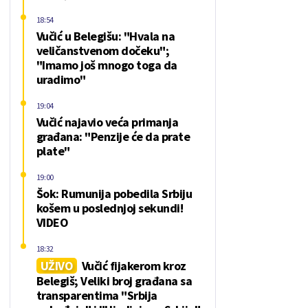
18:54
Vučić u Belegišu: "Hvala na
veličanstvenom dočeku";
"Imamo još mnogo toga da
uradimo"
19:04
Vučić najavio veća primanja
građana: "Penzije će da prate
plate"
19:00
Šok: Rumunija pobedila Srbiju
košem u poslednjoj sekundi!
VIDEO
18:32
UŽIVO
Vučić fijakerom kroz
Belegiš; Veliki broj građana sa
transparentima "Srbija