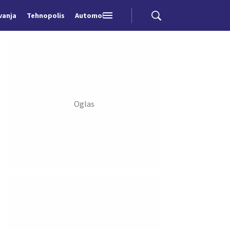
vanja
Tehnopolis
Automobili