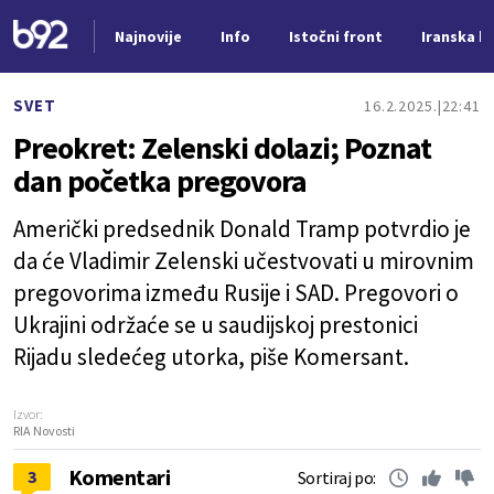
Najnovije
Info
Istočni front
Iranska kr
Nova vest
SVET
16.2.2025.
22:41
Preokret: Zelenski dolazi; Poznat
dan početka pregovora
Američki predsednik Donald Tramp potvrdio je
da će Vladimir Zelenski učestvovati u mirovnim
pregovorima između Rusije i SAD. Pregovori o
Ukrajini održaće se u saudijskoj prestonici
Rijadu sledećeg utorka, piše Komersant.
Izvor:
RIA Novosti
Komentari
3
Sortiraj po: