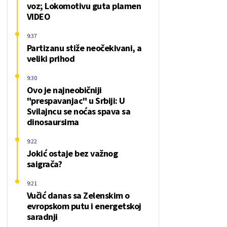
voz; Lokomotivu guta plamen
VIDEO
9:37
Partizanu stiže neočekivani, a
veliki prihod
9:30
Ovo je najneobičniji
"prespavanjac" u Srbiji: U
Svilajncu se noćas spava sa
dinosaursima
9:22
Jokić ostaje bez važnog
saigrača?
9:21
Vučić danas sa Zelenskim o
evropskom putu i energetskoj
saradnji