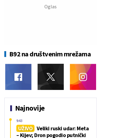
B92 na društvenim mrežama
Najnovije
9:43
UŽIVO
Veliki ruski udar: Meta
– Kijev; Dron pogodio putnički