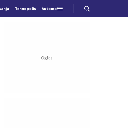
vanja
Tehnopolis
Automobili