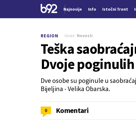
Najnovije
Info
Istočni front
Nova vest
Izvor:
Novosti
REGION
Teška saobraćajn
Dvoje poginulih
Dve osobe su poginule u saobraćaj
Bijeljina - Velika Obarska.
Komentari
0