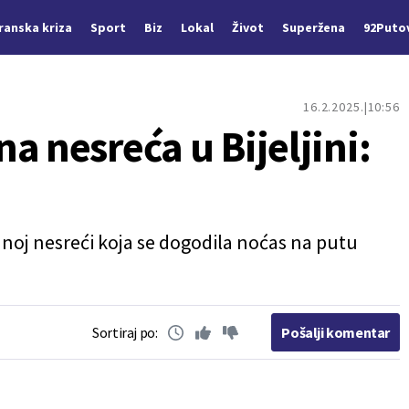
Iranska kriza
Sport
Biz
Lokal
Život
Superžena
92Puto
16.2.2025.
10:56
a nesreća u Bijeljini:
noj nesreći koja se dogodila noćas na putu
Sortiraj po:
Pošalji komentar