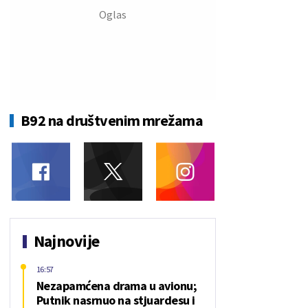
B92 na društvenim mrežama
Najnovije
16:57
Nezapamćena drama u avionu;
Putnik nasrnuo na stjuardesu i