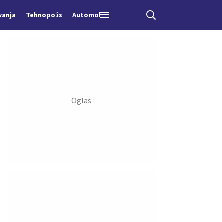
vanja
Tehnopolis
Automobili