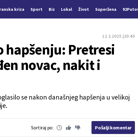
Iranska kriza
Sport
Biz
Lokal
Život
Superžena
92Puto
12.2.2025.
20:40
o hapšenju: Pretresi
en novac, nakit i
oglasilo se nakon današnjeg hapšenja u velikoj
je.
Sortiraj po:
Pošalji komentar