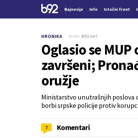
Najnovije
Info
Istočni front
Nova vest
Izvor:
B92.net
HRONIKA
Oglasio se MUP 
završeni; Pronađ
oružje
Ministarstvo unutrašnjih poslova 
borbi srpske policije protiv korupci
Komentari
7