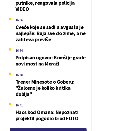
putnike, reagovala policija
VIDEO
16:56
Cveće koje se sadi u avgustu je
najlepše: Buja sve do zime, a ne
zahteva previše
16:54
Potpisan ugovor: Komšije grade
novi most na Morači
16:48
Trener Minesote o Goberu:
"Žalosno je koliko kritika
dobija"
16:41
Haos kod Omana: Nepoznati
projektil pogodio brod FOTO