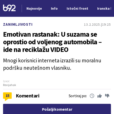
Najnovije
Info
Istočni front
Iranska kr
Nova vest
ZANIMLJIVOSTI
13.2.2025.
19:25
Emotivan rastanak: U suzama se
oprostio od voljenog automobila –
ide na reciklažu VIDEO
Mnogi korisnici interneta izrazili su moralnu
podršku neutešnom vlasniku.
Izvor:
Revijahak
Komentari
15
Sortiraj po:
Pošalji komentar