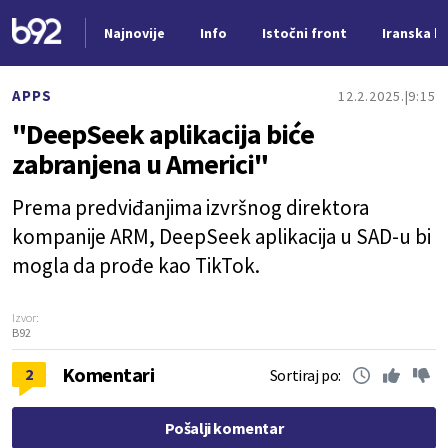
Najnovije
Info
Istočni front
Iranska kr
Nova vest
APPS
12.2.2025.
9:15
"DeepSeek aplikacija biće
zabranjena u Americi"
Prema predviđanjima izvršnog direktora
kompanije ARM, DeepSeek aplikacija u SAD-u bi
mogla da prođe kao TikTok.
Izvor:
B92
Komentari
2
Sortiraj po:
Pošalji komentar