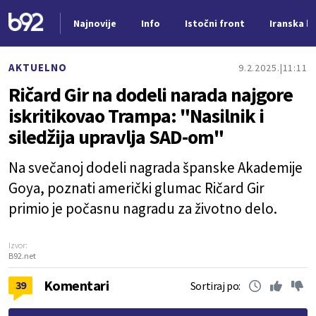
Najnovije
Info
Istočni front
Iranska kr
Nova vest
AKTUELNO
9.2.2025.
11:11
Ričard Gir na dodeli narada najgore
iskritikovao Trampa: "Nasilnik i
siledžija upravlja SAD-om"
Na svečanoj dodeli nagrada španske Akademije
Goya, poznati američki glumac Ričard Gir
primio je počasnu nagradu za životno delo.
Izvor:
B92.net
Komentari
39
Sortiraj po: