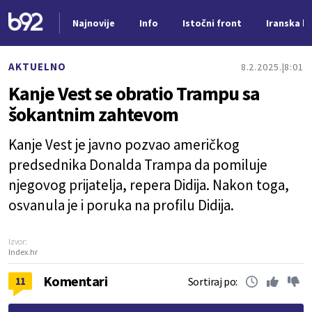
Najnovije
Info
Istočni front
Iranska kr
Nova vest
AKTUELNO
8.2.2025.
8:01
Kanje Vest se obratio Trampu sa
šokantnim zahtevom
Kanje Vest je javno pozvao američkog
predsednika Donalda Trampa da pomiluje
njegovog prijatelja, repera Didija. Nakon toga,
osvanula je i poruka na profilu Didija.
Izvor:
Index.hr
Komentari
11
Sortiraj po: