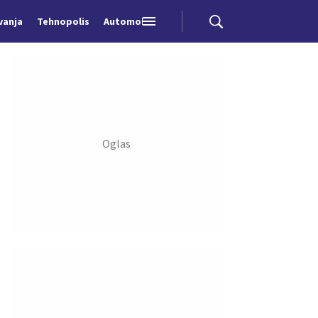
vanja
Tehnopolis
Automobili