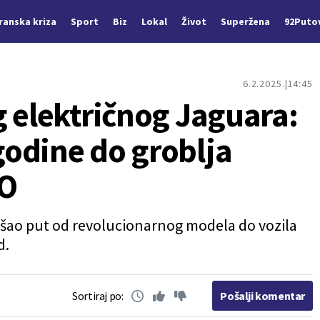
Iranska kriza
Sport
Biz
Lokal
Život
Superžena
92Puto
6.2.2025.
14:45
g električnog Jaguara:
odine do groblja
TO
rešao put od revolucionarnog modela do vozila
d.
Sortiraj po:
Pošalji komentar