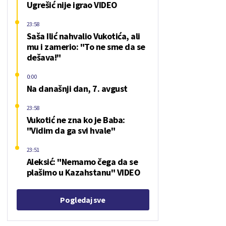
Ugrešić nije igrao VIDEO
23:58
Saša Ilić nahvalio Vukotića, ali
mu i zamerio: "To ne sme da se
dešava!"
0:00
Na današnji dan, 7. avgust
23:58
Vukotić ne zna ko je Baba:
"Vidim da ga svi hvale"
23:51
Aleksić: "Nemamo čega da se
plašimo u Kazahstanu" VIDEO
Pogledaj sve