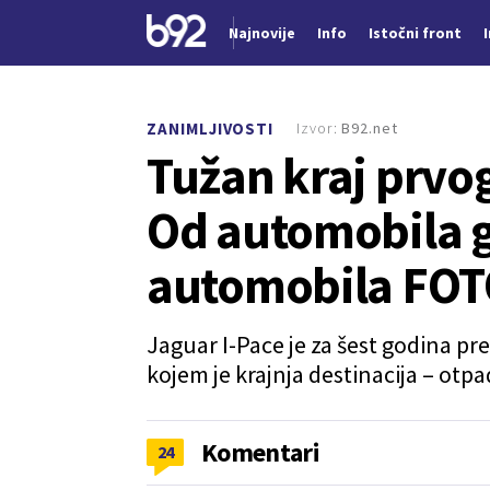
Najnovije
Info
Istočni front
Nova vest
Izvor:
B92.net
ZANIMLJIVOSTI
Tužan kraj prvo
Od automobila g
automobila FO
Jaguar I-Pace je za šest godina p
kojem je krajnja destinacija – otpa
Komentari
24