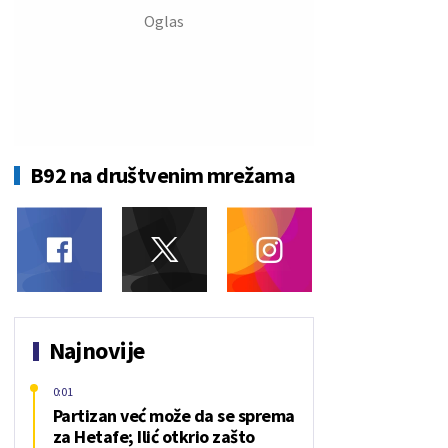
B92 na društvenim mrežama
Najnovije
0:01
Partizan već može da se sprema
za Hetafe; Ilić otkrio zašto