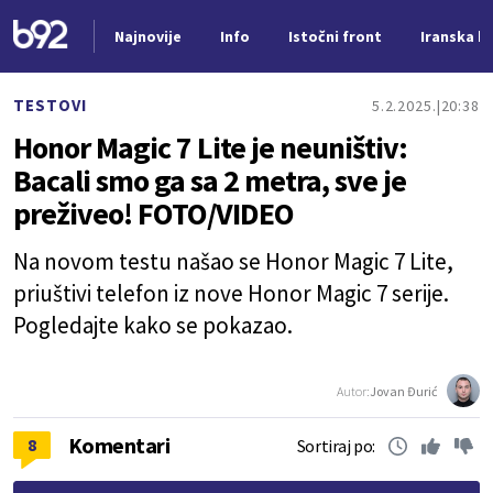
Najnovije
Info
Istočni front
Iranska kr
Nova vest
TESTOVI
5.2.2025.
20:38
Honor Magic 7 Lite je neuništiv:
Bacali smo ga sa 2 metra, sve je
preživeo! FOTO/VIDEO
Na novom testu našao se Honor Magic 7 Lite,
priuštivi telefon iz nove Honor Magic 7 serije.
Pogledajte kako se pokazao.
Autor:
Jovan Đurić
Komentari
8
Sortiraj po: