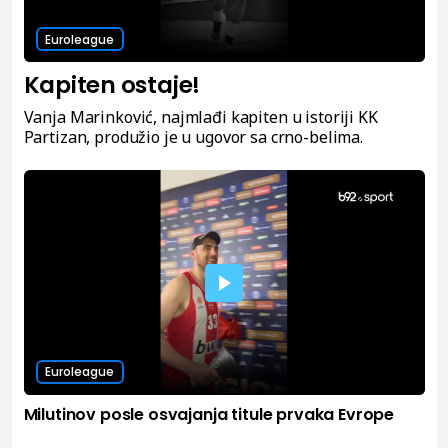
Euroleague
Kapiten ostaje!
Vanja Marinković, najmlađi kapiten u istoriji KK
Partizan, produžio je u ugovor sa crno-belima.
Euroleague
Milutinov posle osvajanja titule prvaka Evrope