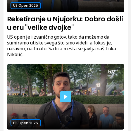
US Open 2025
Reketiranje u Njujorku: Dobro došli
u eru "velike dvojke"
US open je i zvanično gotov, tako da možemo da
sumiramo utiske svega što smo videli, a fokus je,
naravno, na finalu. Sa lica mesta se javlja naš Luka
Nikolić.
US Open 2025