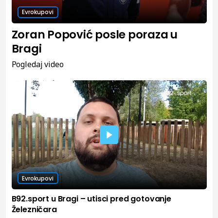
Evrokupovi
Zoran Popović posle poraza u
Bragi
Pogledaj video
Evrokupovi
B92.sport u Bragi – utisci pred gotovanje
Železničara