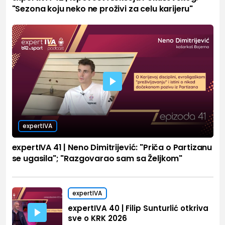
"Sezona koju neko ne proživi za celu karijeru"
expertIVA
expertIVA 41 | Neno Dimitrijević: "Priča o Partizanu
se ugasila"; "Razgovarao sam sa Željkom"
expertIVA
expertIVA 40 | Filip Sunturlić otkriva
sve o KRK 2026