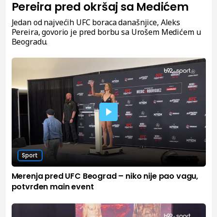
Pereira pred okršaj sa Medićem
Jedan od najvećih UFC boraca današnjice, Aleks
Pereira, govorio je pred borbu sa Urošem Medićem u
Beogradu.
Sport
Merenja pred UFC Beograd – niko nije pao vagu,
potvrđen main event