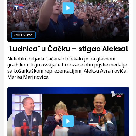
Pariz 2024
"Ludnica" u Čačku – stigao Aleksa!
Nekoliko hiljada Čačana dočekalo je na glavnom
gradskom trgu osvajače bronzane olimpijske medalje
sa košarkaškom reprezentacijom, Aleksu Avramovića i
Marka Marinovića.