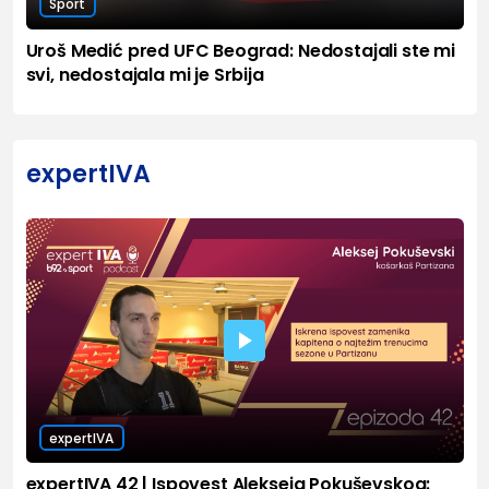
Sport
Uroš Medić pred UFC Beograd: Nedostajali ste mi
svi, nedostajala mi je Srbija
expertIVA
expertIVA
expertIVA 42 | Ispovest Alekseja Pokuševskog: