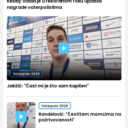
Kešelj: Vlada je u rekordnom roku uplatila
nagrade vaterpolistima
Vaterpolo 2026
Jakšić: "Čast mi je što sam kapiten"
Vaterpolo 2026
Ranđelović: "Čestitam momcima na
požrtvovanosti"