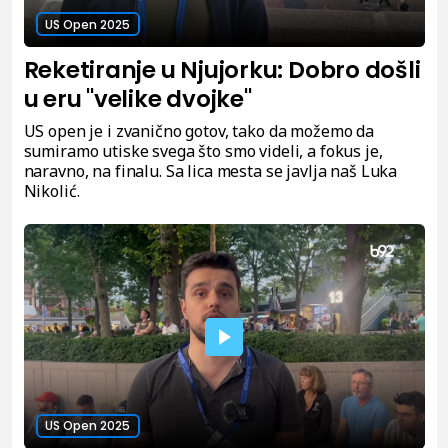
US Open 2025
Reketiranje u Njujorku: Dobro došli
u eru "velike dvojke"
US open je i zvanično gotov, tako da možemo da
sumiramo utiske svega što smo videli, a fokus je,
naravno, na finalu. Sa lica mesta se javlja naš Luka
Nikolić.
US Open 2025