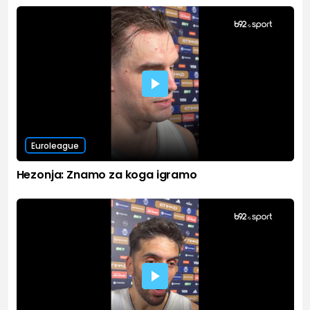
Euroleague
Hezonja: Znamo za koga igramo