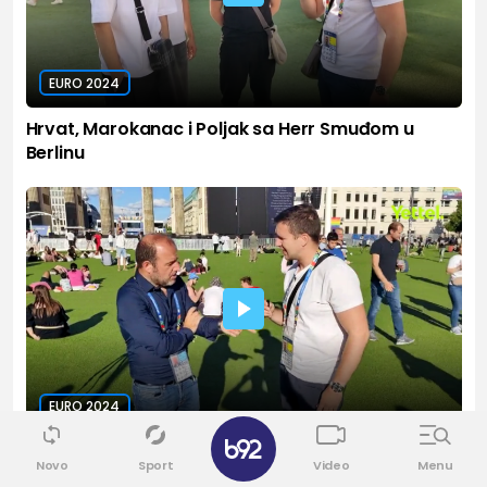
EURO 2024
Hrvat, Marokanac i Poljak sa Herr Smuđom u
Berlinu
EURO 2024
Tankredi Palmeri za B92.sport
Novo
Sport
Video
Menu