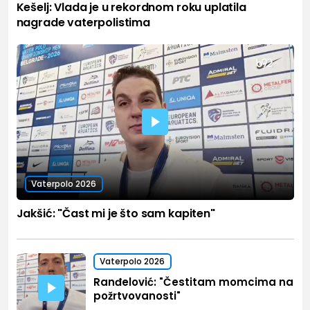
Kešelj: Vlada je u rekordnom roku uplatila
nagrade vaterpolistima
Vaterpolo 2026
Jakšić: "Čast mi je što sam kapiten"
Vaterpolo 2026
Ranđelović: "Čestitam momcima na
požrtvovanosti"