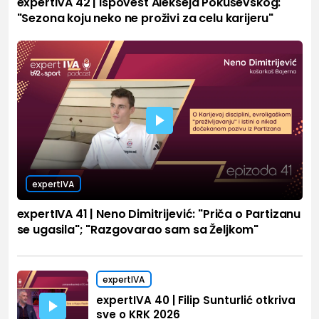
expertIVA 42 | Ispovest Alekseja Pokuševskog:
"Sezona koju neko ne proživi za celu karijeru"
expertIVA
expertIVA 41 | Neno Dimitrijević: "Priča o Partizanu
se ugasila"; "Razgovarao sam sa Željkom"
expertIVA
expertIVA 40 | Filip Sunturlić otkriva
sve o KRK 2026