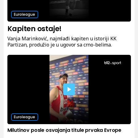
Euroleague
Kapiten ostaje!
Vanja Marinković, najmlađi kapiten u istoriji KK
Partizan, produžio je u ugovor sa crno-belima.
Euroleague
Milutinov posle osvajanja titule prvaka Evrope