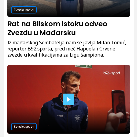
Evrokupovi
Rat na Bliskom istoku odveo
Zvezdu u Mađarsku
Iz mađarskog Sombatelja nam se javlja Milan Tomić,
reporter B92.sporta, pred meč Hapoela i Crvene
zvezde u kvalifikacijama za Ligu šampiona.
Evrokupovi