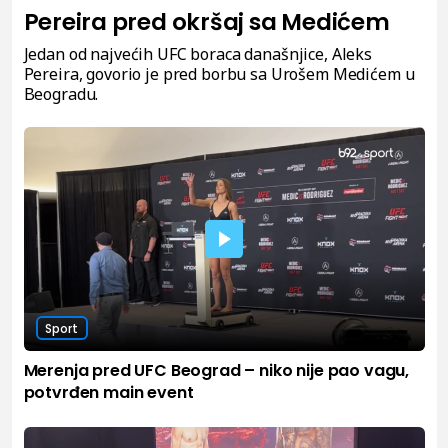
Pereira pred okršaj sa Medićem
Jedan od najvećih UFC boraca današnjice, Aleks
Pereira, govorio je pred borbu sa Urošem Medićem u
Beogradu.
Sport
Merenja pred UFC Beograd – niko nije pao vagu,
potvrđen main event