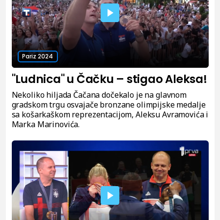
Pariz 2024
"Ludnica" u Čačku – stigao Aleksa!
Nekoliko hiljada Čačana dočekalo je na glavnom
gradskom trgu osvajače bronzane olimpijske medalje
sa košarkaškom reprezentacijom, Aleksu Avramovića i
Marka Marinovića.