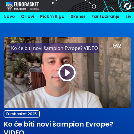
Novo
Orlovi
Pick 'n Riga
Skener
Fantaziranje
Liv
Ko će biti novi šampion Evrope? VIDEO
Play
Vide
Eurobasket 2025
Ko će biti novi šampion Evrope?
VIDEO