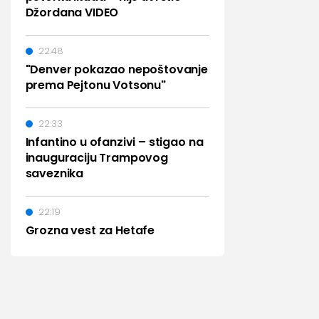
Džordana VIDEO
22:48
"Denver pokazao nepoštovanje
prema Pejtonu Votsonu"
22:33
Infantino u ofanzivi – stigao na
inauguraciju Trampovog
saveznika
22:19
Grozna vest za Hetafe