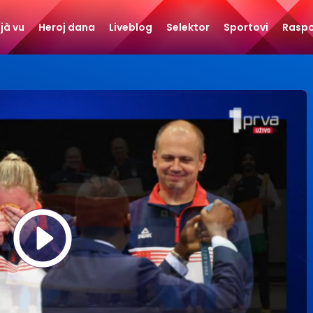
jà vu
Heroj dana
Liveblog
Selektor
Sportovi
Rasp