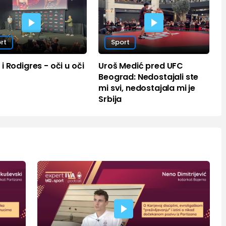
rt
Sport
i Rodigres - oči u oči
Uroš Medić pred UFC
Beograd: Nedostajali ste
mi svi, nedostajala mi je
Srbija