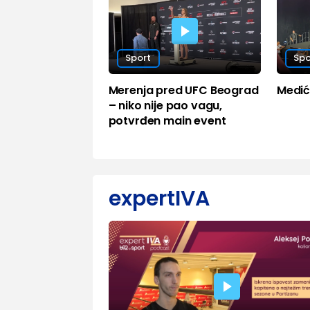
Sport
Spo
Merenja pred UFC Beograd
Medić 
– niko nije pao vagu,
potvrđen main event
expertIVA