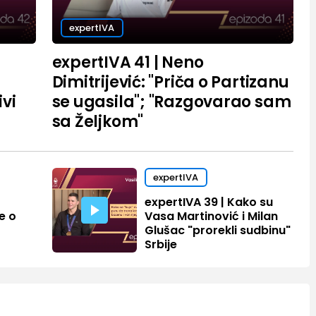
expertIVA
expertIVA 41 | Neno
Dimitrijević: "Priča o Partizanu
vi
se ugasila"; "Razgovarao sam
sa Željkom"
expertIVA
expertIVA 39 | Kako su
e o
Vasa Martinović i Milan
Glušac "prorekli sudbinu"
Srbije