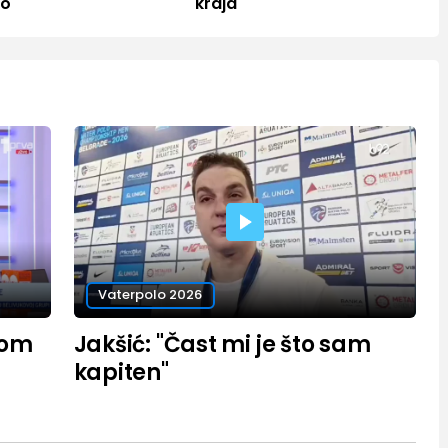
mo
kraja"
Vaterpolo 2026
nom
Jakšić: "Čast mi je što sam
kapiten"