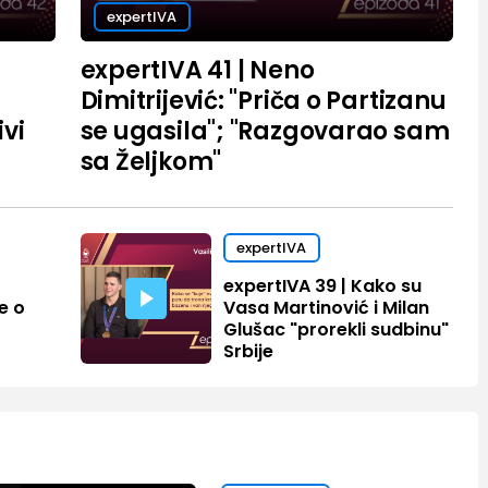
expertIVA
expertIVA 41 | Neno
Dimitrijević: "Priča o Partizanu
vi
se ugasila"; "Razgovarao sam
sa Željkom"
expertIVA
expertIVA 39 | Kako su
e o
Vasa Martinović i Milan
Glušac "prorekli sudbinu"
Srbije