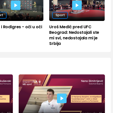
rt
Sport
i Rodigres - oči u oči
Uroš Medić pred UFC
Beograd: Nedostajali ste
mi svi, nedostajala mi je
Srbija