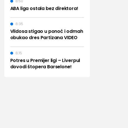
8:50
ABA liga ostala bez direktora!
8:35
Vildosa stigao u ponoć i odmah
obukao dres Partizana VIDEO
8:15
Potres u Premijer ligi – Liverpul
dovodi štopera Barselone!