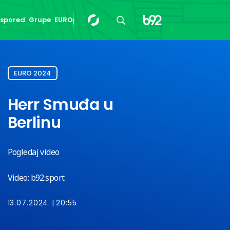
spored
Grupe
EUROpedija
24/24
EURO 2024
Herr Smuđa u
Berlinu
Pogledaj video
Video: b92.sport
13.07.2024.
20:55