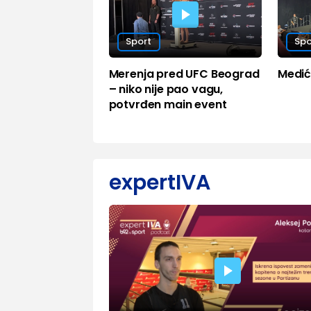
Sport
Spo
Merenja pred UFC Beograd
Medić 
– niko nije pao vagu,
potvrđen main event
expertIVA