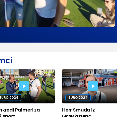
Play
Video
mci
EURO 2024
EURO 2024
nkredi Palmeri za
Herr Smuđa iz
2.sport
Leverkuzena