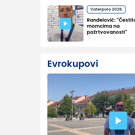
Vaterpolo 2026
Ranđelović: "Česti
momcima na
požrtvovanosti"
Evrokupovi