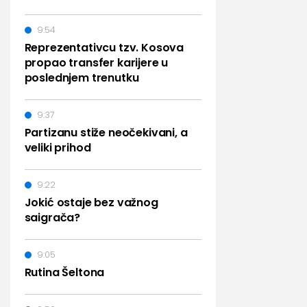
9:54
Reprezentativcu tzv. Kosova
propao transfer karijere u
poslednjem trenutku
9:37
Partizanu stiže neočekivani, a
veliki prihod
9:22
Jokić ostaje bez važnog
saigrača?
9:05
Rutina Šeltona