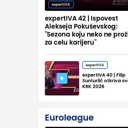
expertIVA
expertIVA 42 | Ispovest
Alekseja Pokuševskog:
"Sezona koju neko ne proži
za celu karijeru"
expertIVA
expertIVA 40 | Filip
Sunturlić otkriva sv
KRK 2026
Euroleague