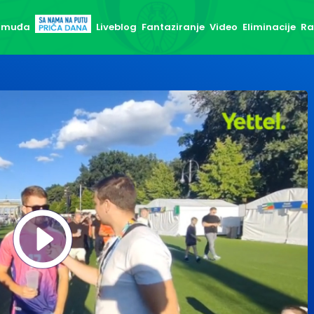
 Smuđa
Liveblog
Fantaziranje
Video
Eliminacije
Ra