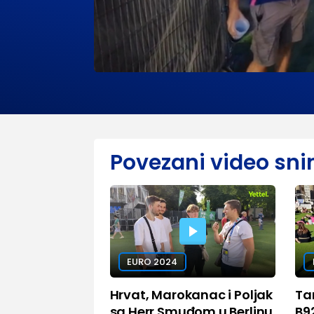
Povezani video sni
EURO 2024
Hrvat, Marokanac i Poljak
Ta
sa Herr Smuđom u Berlinu
B9