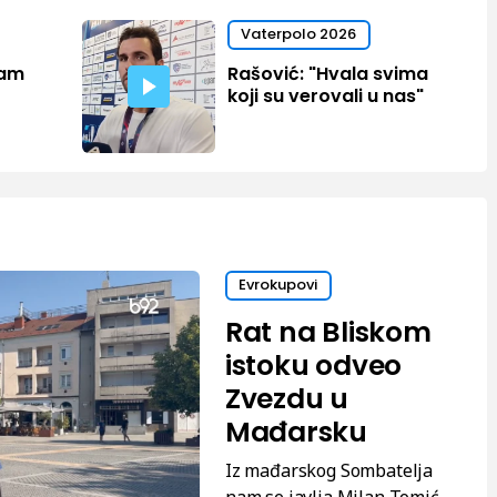
Vaterpolo 2026
tam
Rašović: "Hvala svima
koji su verovali u nas"
Evrokupovi
Rat na Bliskom
istoku odveo
Zvezdu u
Mađarsku
Iz mađarskog Sombatelja
nam se javlja Milan Tomić,