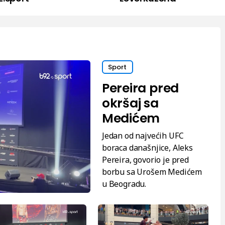
Sport
Pereira pred
okršaj sa
Medićem
Jedan od najvećih UFC
boraca današnjice, Aleks
Pereira, govorio je pred
borbu sa Urošem Medićem
u Beogradu.