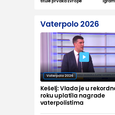
titule prvaka Evrope
igra
Vaterpolo 2026
Vaterpolo 2026
Kešelj: Vlada je u rekord
roku uplatila nagrade
vaterpolistima