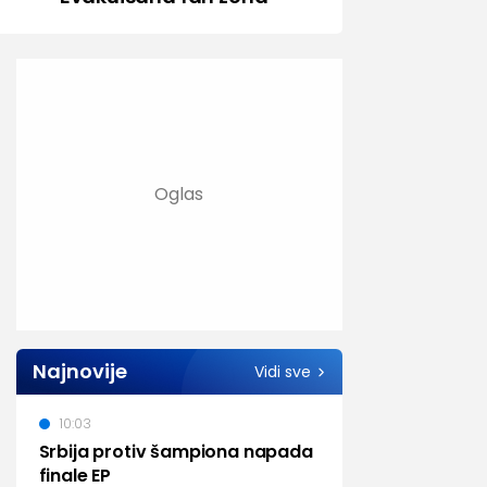
Najnovije
Vidi sve
10:03
Srbija protiv šampiona napada
finale EP