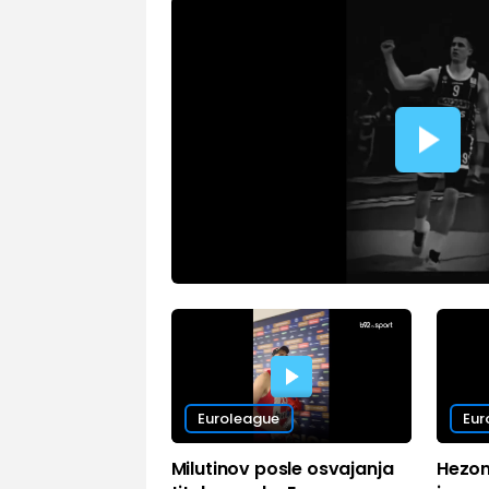
Euroleague
Eur
Milutinov posle osvajanja
Hezon