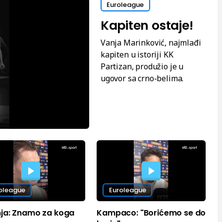
Euroleague
Kapiten ostaje!
Vanja Marinković, najmlađi
kapiten u istoriji KK
Partizan, produžio je u
ugovor sa crno-belima.
oleague
Euroleague
ja: Znamo za koga
Kampaco: "Borićemo se do