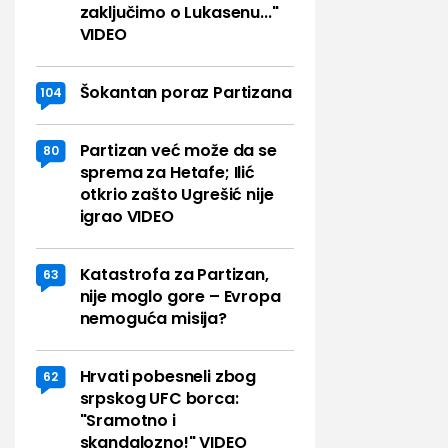
zaključimo o Lukasenu..."
VIDEO
Šokantan poraz Partizana
104
Partizan već može da se
80
sprema za Hetafe; Ilić
otkrio zašto Ugrešić nije
igrao VIDEO
Katastrofa za Partizan,
63
nije moglo gore – Evropa
nemoguća misija?
Hrvati pobesneli zbog
62
srpskog UFC borca:
"Sramotno i
skandalozno!" VIDEO