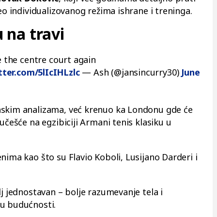
eo individualizovanog režima ishrane i treninga.
 na travi
e the centre court again
tter.com/5lIcIHLzlc
— Ash (@jansincurry30)
June
nskim analizama, već krenuo ka Londonu gde će
učešće na egzibiciji Armani tenis klasiku u
nima kao što su Flavio Koboli, Lusijano Darderi i
lj jednostavan – bolje razumevanje tela i
 u budućnosti.