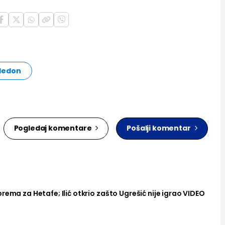
ledon
Pogledaj komentare
Pošalji komentar
rema za Hetafe; Ilić otkrio zašto Ugrešić nije igrao VIDEO