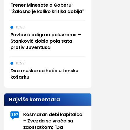
Trener Minesote o Goberu:
"Žalosno je koliko kritika dobija"
16:33
Pavlović odigrao poluvreme –
Stanković dobio pola sata
protiv Juventusa
16:22
Dva muškarca hoće u žensku
košarku
Najviše komentara
Košmaran debi kapitalca
367
– Zvezda se vraća sa
zaostatkom; "Da