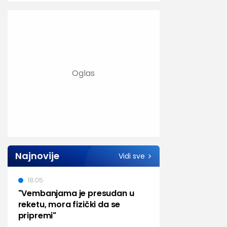
Najnovije
Vidi sve
18:05
"Vembanjama je presudan u
reketu, mora fizički da se
pripremi"