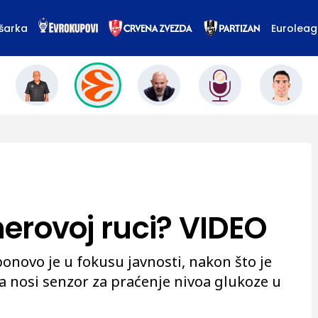
šarka
Eurolea
inerovoj ruci? VIDEO
 ponovo je u fokusu javnosti, nakon što je
 nosi senzor za praćenje nivoa glukoze u