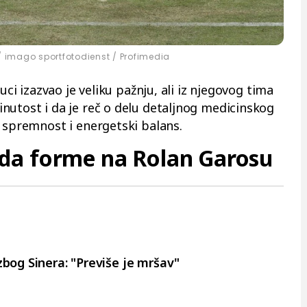
imago sportfotodienst / Profimedia
uci izazvao je veliku pažnju, ali iz njegovog tima
nutost i da je reč o delu detaljnog medicinskog
a spremnost i energetski balans.
da forme na Rolan Garosu
 zbog Sinera: "Previše je mršav"