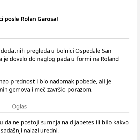
ici posle Rolan Garosa!
 dodatnih pregleda u bolnici Ospedale San
šta je dovelo do naglog pada u formi na Roland
mao prednost i bio nadomak pobede, ali je
pnih gemova i meč završio porazom.
u da ne postoji sumnja na dijabetes ili bilo kakvo
osadašnji nalazi uredni.