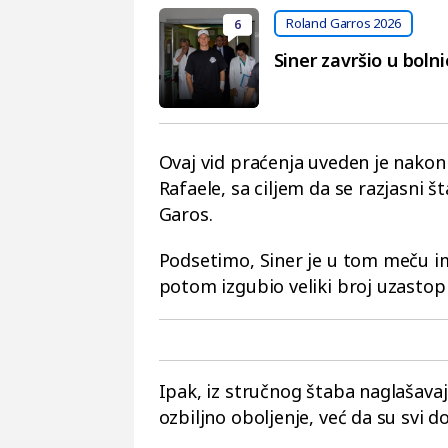
Roland Garros 2026
6
Siner završio u boln
Ovaj vid praćenja uveden je nakon
Rafaele, sa ciljem da se razjasni 
Garos.
Podsetimo, Siner je u tom meču i
potom izgubio veliki broj uzasto
Ipak, iz stručnog štaba naglašavaj
ozbiljno oboljenje, već da su svi d