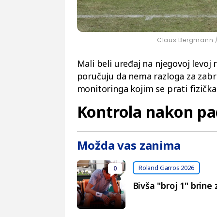
Claus Bergmann / 
Mali beli uređaj na njegovoj levoj r
poručuju da nema razloga za zabri
monitoringa kojim se prati fizičk
Kontrola nakon pa
Možda vas zanima
Roland Garros 2026
0
Bivša "broj 1" brine