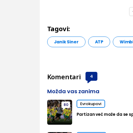
Tagovi:
Janik Siner
ATP
Wimb
Komentari
4
Možda vas zanima
Evrokupovi
80
Partizan već može da se sp