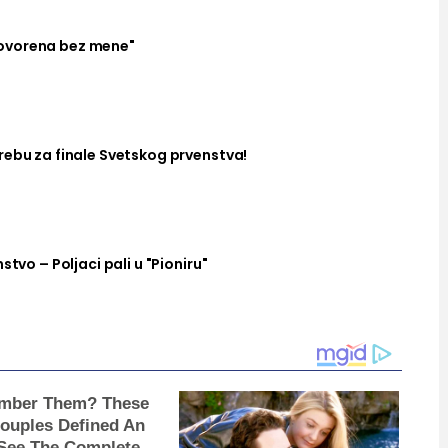
ovorena bez mene"
rebu za finale Svetskog prvenstva!
stvo – Poljaci pali u "Pioniru"
mber Them? These
Couples Defined An
ee The Complete