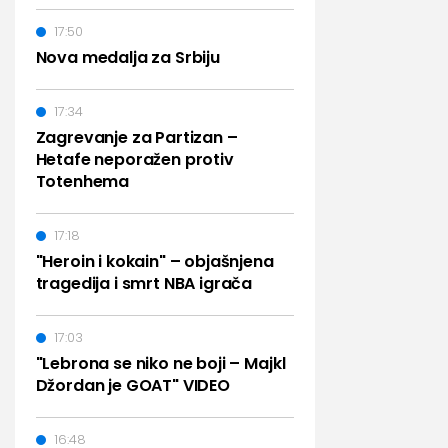
17:50
Nova medalja za Srbiju
17:34
Zagrevanje za Partizan –
Hetafe neporažen protiv
Totenhema
17:18
"Heroin i kokain" – objašnjena
tragedija i smrt NBA igrača
17:03
"Lebrona se niko ne boji – Majkl
Džordan je GOAT" VIDEO
16:48