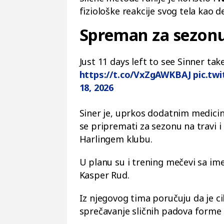
fiziološke reakcije svog tela kao d
Spreman za sezonu
Just 11 days left to see Sinner tak
https://t.co/VxZgAWKBAJ
pic.twi
18, 2026
Siner je, uprkos dodatnim medici
se pripremati za sezonu na travi i 
Harlingem klubu.
U planu su i trening mečevi sa ime
Kasper Rud.
Iz njegovog tima poručuju da je ci
sprečavanje sličnih padova forme