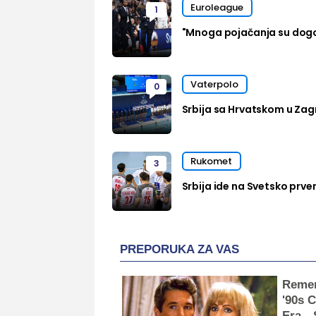
Euroleague
1
"Mnoga pojačanja su dog
Vaterpolo
0
Srbija sa Hrvatskom u Zag
Rukomet
3
Srbija ide na Svetsko prven
PREPORUKA ZA VAS
Reme
'90s 
Era—S