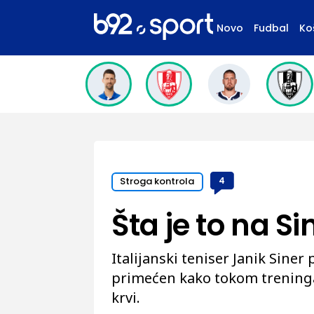
Novo
Fudbal
Ko
Stroga kontrola
4
Šta je to na S
Italijanski teniser Janik Siner
primećen kako tokom treninga
krvi.