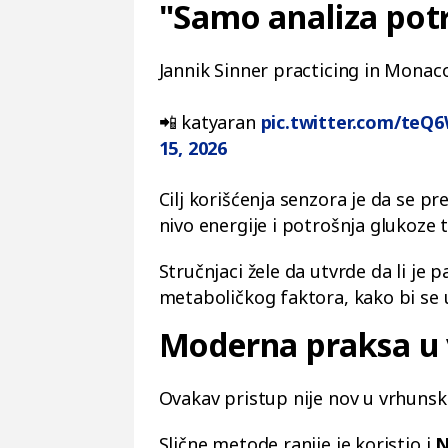
"Samo analiza potr
Jannik Sinner practicing in Monac
📲 katyaran
pic.twitter.com/teQ
15, 2026
Cilj korišćenja senzora je da se p
nivo energije i potrošnja glukoze 
Stručnjaci žele da utvrde da li je p
metaboličkog faktora, kako bi se 
Moderna praksa u
Ovakav pristup nije nov u vrhuns
Slične metode ranije je koristio i
N