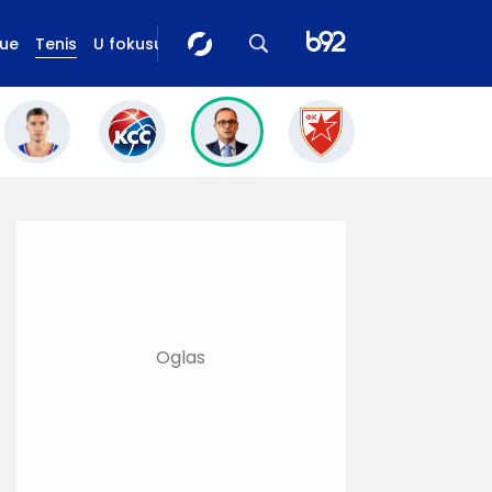
gue
Tenis
U fokusu