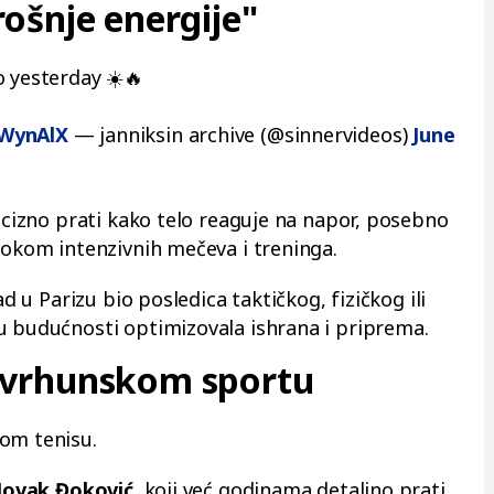
ošnje energije"
o yesterday ☀️🔥
6WynAlX
— janniksin archive (@sinnervideos)
June
recizno prati kako telo reaguje na napor, posebno
tokom intenzivnih mečeva i treninga.
ad u Parizu bio posledica taktičkog, fizičkog ili
u budućnosti optimizovala ishrana i priprema.
 vrhunskom sportu
kom tenisu.
ovak Đoković
, koji već godinama detaljno prati