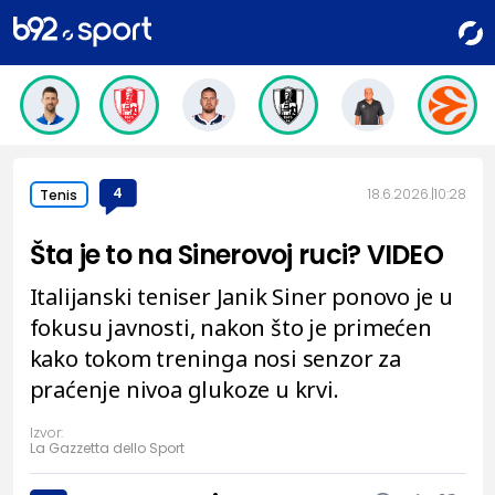
4
18.6.2026.
10:28
Tenis
Šta je to na Sinerovoj ruci? VIDEO
Italijanski teniser Janik Siner ponovo je u
fokusu javnosti, nakon što je primećen
kako tokom treninga nosi senzor za
praćenje nivoa glukoze u krvi.
Izvor:
La Gazzetta dello Sport