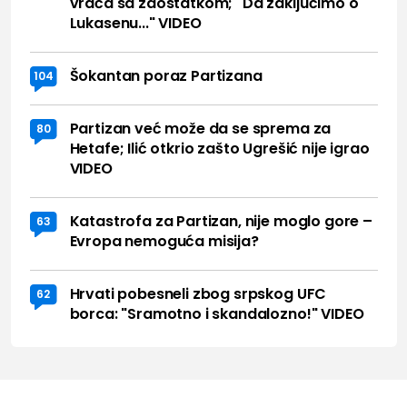
vraća sa zaostatkom; "Da zaključimo o
Lukasenu..." VIDEO
Šokantan poraz Partizana
104
Partizan već može da se sprema za
80
Hetafe; Ilić otkrio zašto Ugrešić nije igrao
VIDEO
Katastrofa za Partizan, nije moglo gore –
63
Evropa nemoguća misija?
Hrvati pobesneli zbog srpskog UFC
62
borca: "Sramotno i skandalozno!" VIDEO