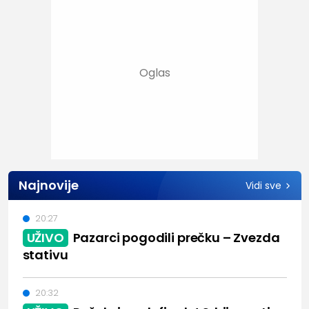
Najnovije
Vidi sve
20:27
UŽIVO
Pazarci pogodili prečku – Zvezda
stativu
20:32