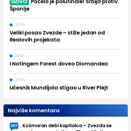
UŽIVO
Počelo je polufinale! Srbija protiv
Španije
20:30
Veliki posao Zvezde – stiže jedan od
Realovih projekata
20:15
I Notingem Forest doveo Diomandea
20:00
Učesnik Mundijala stigao u River Plejt
Najviše komentara
Košmaran debi kapitalca – Zvezda se
367