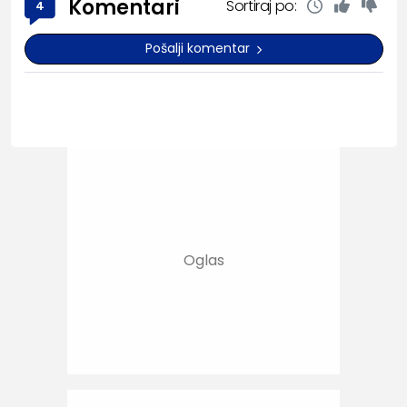
Komentari
Sortiraj po:
4
Pošalji komentar