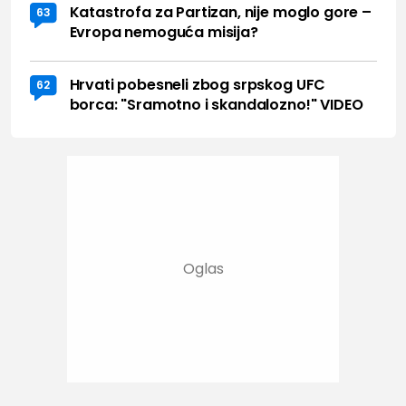
Katastrofa za Partizan, nije moglo gore –
63
Evropa nemoguća misija?
Hrvati pobesneli zbog srpskog UFC
62
borca: "Sramotno i skandalozno!" VIDEO