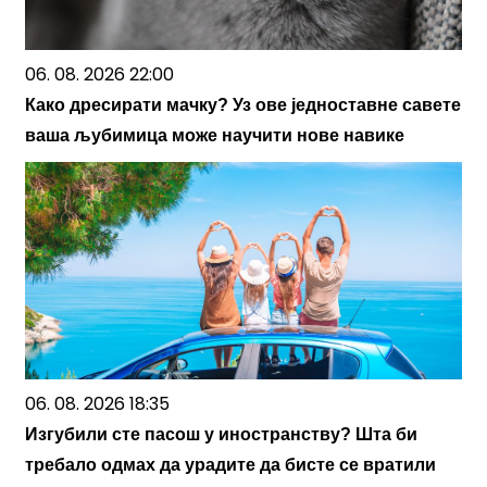
06. 08. 2026 22:00
Како дресирати мачку? Уз ове једноставне савете
ваша љубимица може научити нове навике
06. 08. 2026 18:35
Изгубили сте пасош у иностранству? Шта би
требало одмах да урадите да бисте се вратили