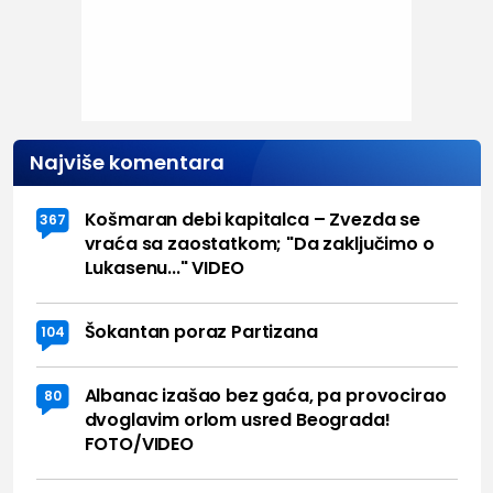
Najviše komentara
Košmaran debi kapitalca – Zvezda se
367
vraća sa zaostatkom; "Da zaključimo o
Lukasenu..." VIDEO
Šokantan poraz Partizana
104
Albanac izašao bez gaća, pa provocirao
80
dvoglavim orlom usred Beograda!
FOTO/VIDEO