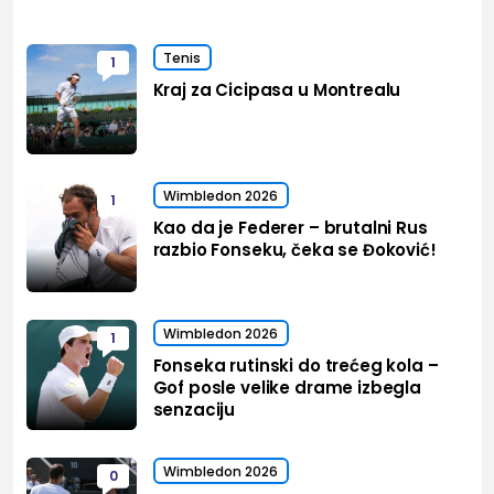
Tenis
1
Kraj za Cicipasa u Montrealu
Wimbledon 2026
1
Kao da je Federer – brutalni Rus
razbio Fonseku, čeka se Đoković!
Wimbledon 2026
1
Fonseka rutinski do trećeg kola –
Gof posle velike drame izbegla
senzaciju
Wimbledon 2026
0