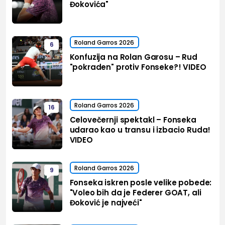
Đokovića"
Roland Garros 2026
6
Konfuzija na Rolan Garosu – Rud
"pokraden" protiv Fonseke?! VIDEO
Roland Garros 2026
16
Celovečernji spektakl – Fonseka
udarao kao u transu i izbacio Ruda!
VIDEO
Roland Garros 2026
9
Fonseka iskren posle velike pobede:
"Voleo bih da je Federer GOAT, ali
Đoković je najveći"