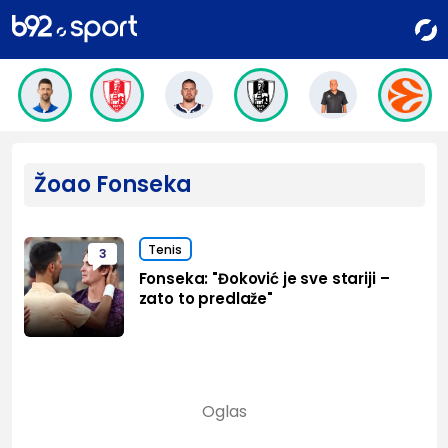
Žoao Fonseka
Tenis
3
Fonseka: "Đoković je sve stariji –
zato to predlaže"