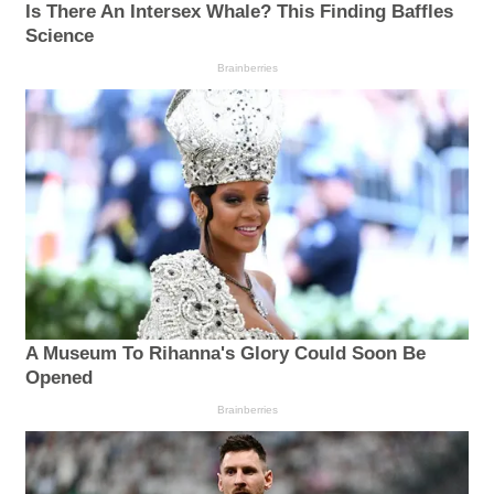
Is There An Intersex Whale? This Finding Baffles
Science
Brainberries
A Museum To Rihanna's Glory Could Soon Be
Opened
Brainberries