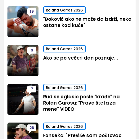
Roland Garros 2026
19
"Đoković ako ne može da izdrži, neka
ostane kod kuće"
Roland Garros 2026
9
Ako se po večeri dan poznaje...
Roland Garros 2026
7
Rud se oglasio posle "krađe" na
Rolan Garosu: "Prava šteta za
mene" VIDEO
Roland Garros 2026
26
Fonseka: "Previše sam poštovao