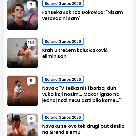
Roland Garros 2026
7
Fonseka šokirao Đokovića: "Nisam
verovao ni sam"
Roland Garros 2026
184
Krah u trećem kolu: Đoković
eliminisan
Roland Garros 2026
5
Novak: "Viteška nit i borba, duh
vuka koji nosim... Makar igrao na
jednoj nozi neću dati bilo kome..."
Roland Garros 2026
0
Novaku se ovo tek drugi put desilo
na Grend slemu