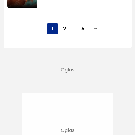
1
2
5
...