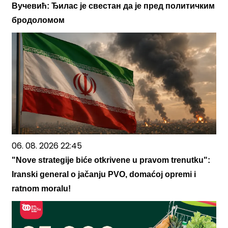
Вучевић: Ђилас је свестан да је пред политичким
бродоломом
06. 08. 2026 22:45
"Nove strategije biće otkrivene u pravom trenutku":
Iranski general o jačanju PVO, domaćoj opremi i
ratnom moralu!