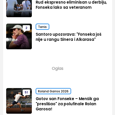
Rud ekspresno eliminisan u derbiju,
Fonseka lako sa veteranom
Tenis
2
Santoro upozorava: "Fonseka još
nije u rangu Sinera i Alkarasa"
Roland Garros 2026
51
Gotov san Fonseke – Menšik ga
"preslišao" za polufinale Rolan
Garosa!