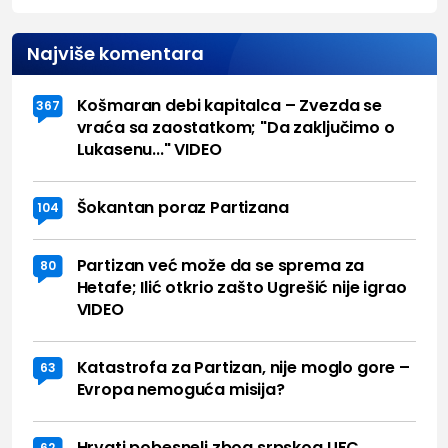
Najviše komentara
Košmaran debi kapitalca – Zvezda se
367
vraća sa zaostatkom; "Da zaključimo o
Lukasenu..." VIDEO
Šokantan poraz Partizana
104
Partizan već može da se sprema za
80
Hetafe; Ilić otkrio zašto Ugrešić nije igrao
VIDEO
Katastrofa za Partizan, nije moglo gore –
63
Evropa nemoguća misija?
Hrvati pobesneli zbog srpskog UFC
62