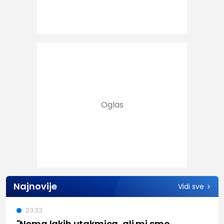
Najnovije
Vidi sve
23:33
"Nema lakih utakmica, ali mi smo