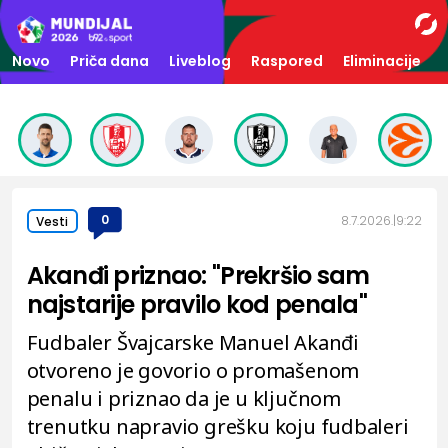
Novo
Priča dana
Liveblog
Raspored
Eliminacije
0
8.7.2026.
9:22
Vesti
Akanđi priznao: "Prekršio sam
najstarije pravilo kod penala"
Fudbaler Švajcarske Manuel Akanđi
otvoreno je govorio o promašenom
penalu i priznao da je u ključnom
trenutku napravio grešku koju fudbaleri