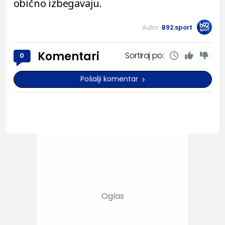
obično izbegavaju.
Autor:
B92.sport
Komentari
Sortiraj po:
0
Pošalji komentar