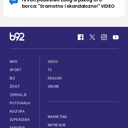
borca: "Sramotno i skandalozno!" VIDEO
INFO
VIDEO
SPORT
TV
BIZ
ENGLISH
ŽIVOT
VREME
ZDRAVLJE
PUTOVANJA
KULTURA
MARKETING
SUPERŽENA
IMPRESUM
ESPORTS