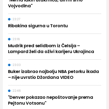
Vojvodina"
23:27
Ribakina sigurna u Torontu
23:18
Mudrik pred selidbom iz Čelsija –
Lampard želi da oživi karijeru Ukrajinca
23:03
Buker izabrao najbolju NBA petorku ikada
– nije uvrstio Džordana VIDEO
22:48
"Denver pokazao nepoštovanje prema
Pejtonu Votsonu"