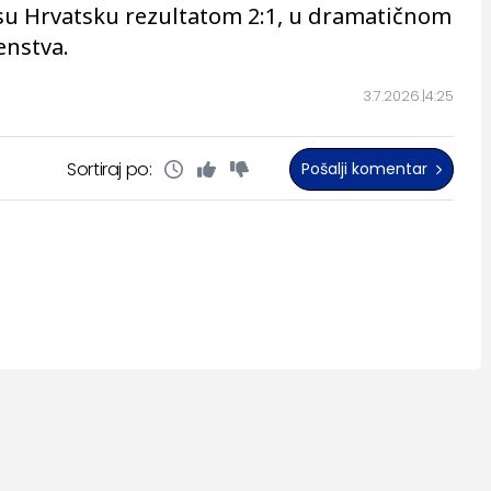
 su Hrvatsku rezultatom 2:1, u dramatičnom
enstva.
3.7.2026.
4:25
Sortiraj po:
Pošalji komentar