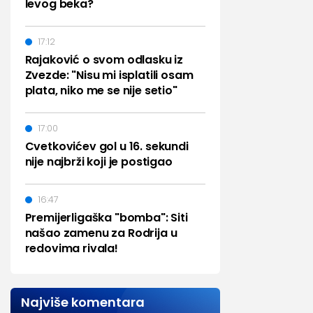
levog beka?
17:12
Rajaković o svom odlasku iz
Zvezde: "Nisu mi isplatili osam
plata, niko me se nije setio"
17:00
Cvetkovićev gol u 16. sekundi
nije najbrži koji je postigao
16:47
Premijerligaška "bomba": Siti
našao zamenu za Rodrija u
redovima rivala!
Najviše komentara