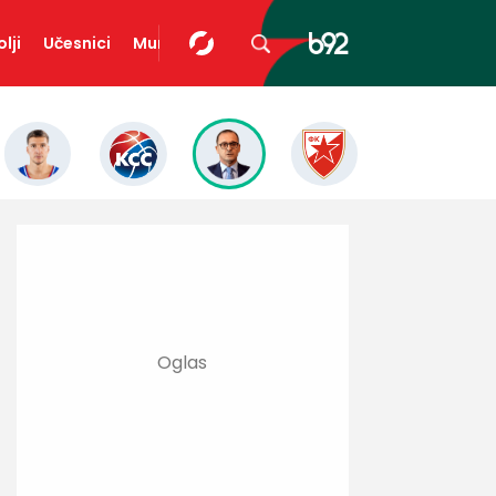
lji
Učesnici
Mundopedija