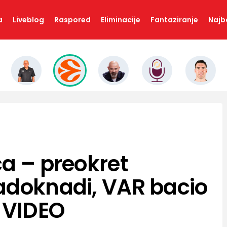
a
Liveblog
Raspored
Eliminacije
Fantaziranje
Najbo
ca – preokret
adoknadi, VAR bacio
! VIDEO