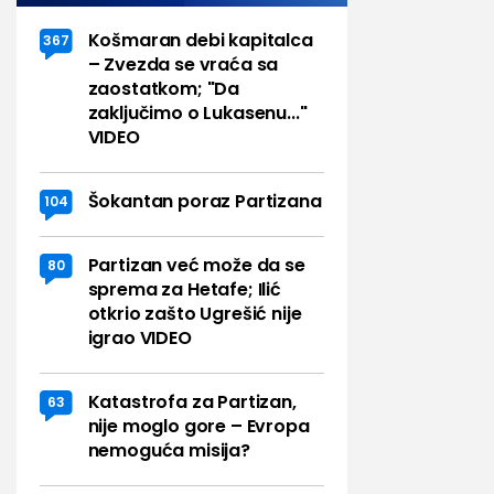
Košmaran debi kapitalca
367
– Zvezda se vraća sa
zaostatkom; "Da
zaključimo o Lukasenu..."
VIDEO
Šokantan poraz Partizana
104
Partizan već može da se
80
sprema za Hetafe; Ilić
otkrio zašto Ugrešić nije
igrao VIDEO
Katastrofa za Partizan,
63
nije moglo gore – Evropa
nemoguća misija?