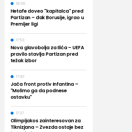
18:06
Hetafe doveo "kapitalca" pred
Partizan – đak Borusije, igrao u
Premijer ligi
17:53
Nova glavobolja za Ilića – UEFA
pravilo stavlja Partizan pred
težak izbor
17:40
Jača front protiv Infantina –
"Molimo ga da podnese
ostavku"
17:27
Olimpijakos zainteresovan za
Tiknizjana – Zvezda ostaje bez