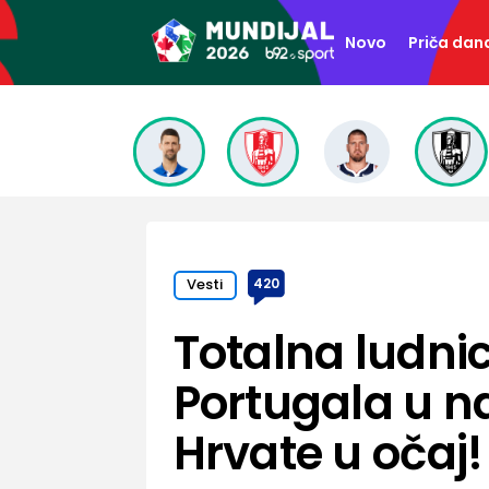
Novo
Priča dan
Vesti
420
Totalna ludni
Portugala u n
Hrvate u očaj