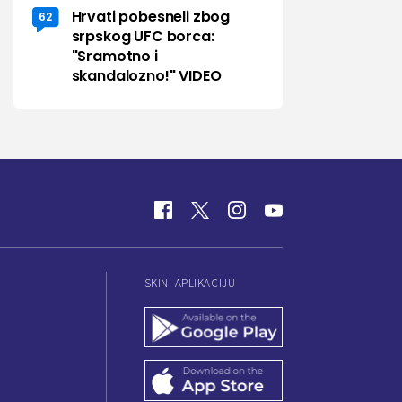
Hrvati pobesneli zbog
62
srpskog UFC borca:
"Sramotno i
skandalozno!" VIDEO
SKINI APLIKACIJU