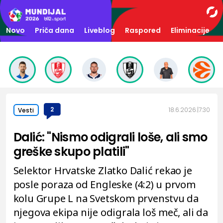
Novo
Priča dana
Liveblog
Raspored
Eliminacije
2
18.6.2026.
7:30
Vesti
Dalić: "Nismo odigrali loše, ali smo
greške skupo platili"
Selektor Hrvatske Zlatko Dalić rekao je
posle poraza od Engleske (4:2) u prvom
kolu Grupe L na Svetskom prvenstvu da
njegova ekipa nije odigrala loš meč, ali da