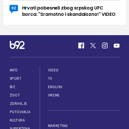
Hrvati pobesneli zbog srpskog UFC
62
borca: "Sramotno i skandalozno!" VIDEO
INFO
VIDEO
SPORT
TV
BIZ
ENGLISH
ŽIVOT
VREME
ZDRAVLJE
PUTOVANJA
KULTURA
MARKETING
SUPERŽENA