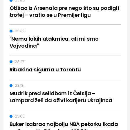
23:48
Otišao iz Arsenala pre nego što su podigli
trofej – vratio se u Premijer ligu
23:33
"Nema lakih utakmica, ali mi smo
Vojvodina"
23:27
Ribakina sigurna u Torontu
23:18
Mudrik pred selidbom iz Čelsija –
Lampard želi da oživi karijeru Ukrajinca
23:03
Buker izabrao najbolju NBA petorku ikada