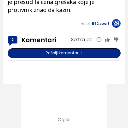
je presudila cena grešaka koje je
protivnik znao da kazni.
Autor:
B92.sport
Komentari
Sortiraj po:
2
Pošalji komentar