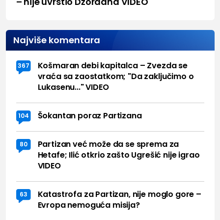
– nije uvrstio Džordana VIDEO
Najviše komentara
Košmaran debi kapitalca – Zvezda se
367
vraća sa zaostatkom; "Da zaključimo o
Lukasenu..." VIDEO
Šokantan poraz Partizana
104
Partizan već može da se sprema za
80
Hetafe; Ilić otkrio zašto Ugrešić nije igrao
VIDEO
Katastrofa za Partizan, nije moglo gore –
63
Evropa nemoguća misija?