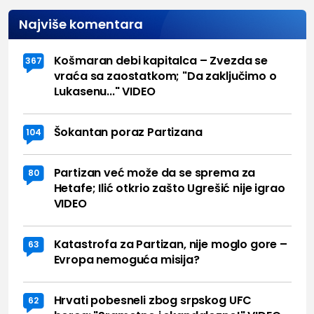
Najviše komentara
Košmaran debi kapitalca – Zvezda se
367
vraća sa zaostatkom; "Da zaključimo o
Lukasenu..." VIDEO
Šokantan poraz Partizana
104
Partizan već može da se sprema za
80
Hetafe; Ilić otkrio zašto Ugrešić nije igrao
VIDEO
Katastrofa za Partizan, nije moglo gore –
63
Evropa nemoguća misija?
Hrvati pobesneli zbog srpskog UFC
62