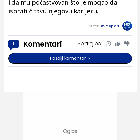
i da mu počastvovan što je mogao da
isprati čitavu njegovu karijeru.
Autor:
B92.sport
Komentari
Sortiraj po:
1
Pošalji komentar