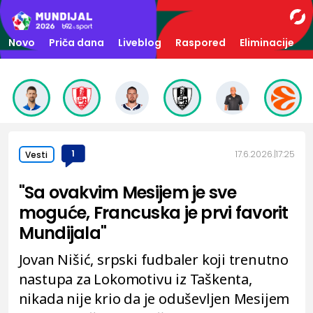
Novo
Priča dana
Liveblog
Raspored
Eliminacije
1
17.6.2026.
17:25
Vesti
"Sa ovakvim Mesijem je sve
moguće, Francuska je prvi favorit
Mundijala"
Jovan Nišić, srpski fudbaler koji trenutno
nastupa za Lokomotivu iz Taškenta,
nikada nije krio da je oduševljen Mesijem