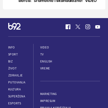
borca: "Sramotno i skandalozno!" VIDEO
INFO
VIDEO
SPORT
TV
BIZ
ENGLISH
ŽIVOT
VREME
ZDRAVLJE
PUTOVANJA
KULTURA
MARKETING
SUPERŽENA
IMPRESUM
ESPORTS
PRAVILA KORIŠĆENJA