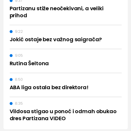
9:37
Partizanu stiže neočekivani, a veliki
prihod
9:22
Jokić ostaje bez važnog saigrača?
9:05
Rutina Šeltona
8:50
ABA liga ostala bez direktora!
8:35
Vildosa stigao u ponoć i odmah obukao
dres Partizana VIDEO