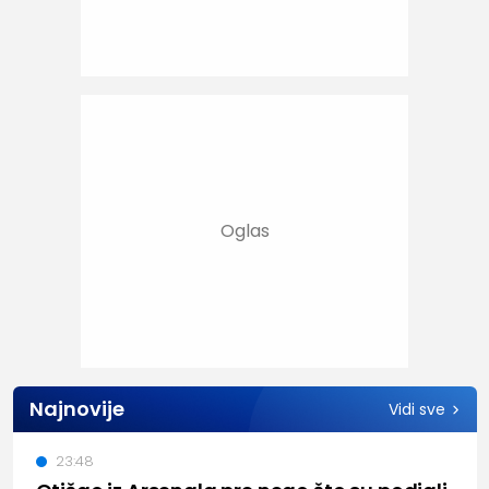
Najnovije
Vidi sve
23:48