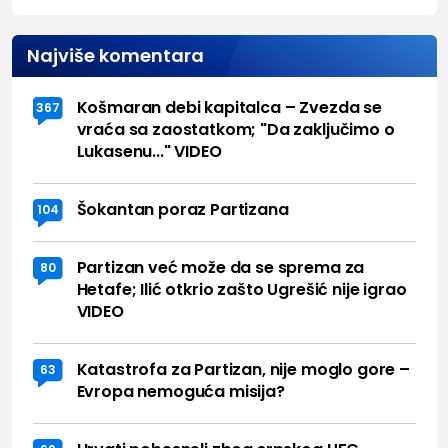
Najviše komentara
Košmaran debi kapitalca – Zvezda se
367
vraća sa zaostatkom; "Da zaključimo o
Lukasenu..." VIDEO
Šokantan poraz Partizana
104
Partizan već može da se sprema za
80
Hetafe; Ilić otkrio zašto Ugrešić nije igrao
VIDEO
Katastrofa za Partizan, nije moglo gore –
63
Evropa nemoguća misija?