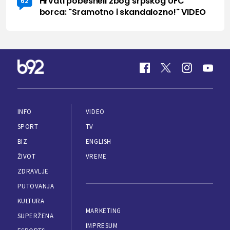
Hrvati pobesneli zbog srpskog UFC
62
borca: "Sramotno i skandalozno!" VIDEO
INFO
VIDEO
SPORT
TV
BIZ
ENGLISH
ŽIVOT
VREME
ZDRAVLJE
PUTOVANJA
KULTURA
MARKETING
SUPERŽENA
IMPRESUM