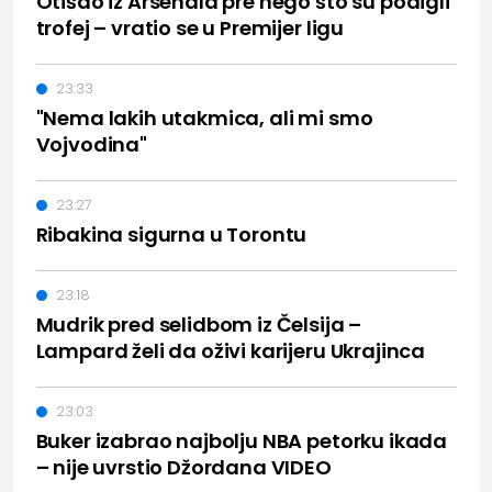
Otišao iz Arsenala pre nego što su podigli
trofej – vratio se u Premijer ligu
23:33
"Nema lakih utakmica, ali mi smo
Vojvodina"
23:27
Ribakina sigurna u Torontu
23:18
Mudrik pred selidbom iz Čelsija –
Lampard želi da oživi karijeru Ukrajinca
23:03
Buker izabrao najbolju NBA petorku ikada
– nije uvrstio Džordana VIDEO