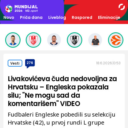
Novo
Priča dana
Liveblog
Raspored
Eliminacije
276
18.6.2026.
0:53
Vesti
Livakovićeva čuda nedovoljna za
Hrvatsku – Engleska pokazala
silu; "Ne mogu sad da
komentarišem" VIDEO
Fudbaleri Engleske pobedili su selekciju
Hrvatske (4:2), u prvoj rundi L grupe