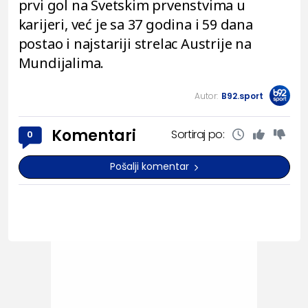
prvi gol na Svetskim prvenstvima u
karijeri, već je sa 37 godina i 59 dana
postao i najstariji strelac Austrije na
Mundijalima.
Autor:
B92.sport
Komentari
Sortiraj po:
0
Pošalji komentar