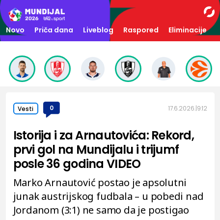
Novo
Priča dana
Liveblog
Raspored
Eliminacije
0
17.6.2026.
9:12
Vesti
Istorija i za Arnautovića: Rekord,
prvi gol na Mundijalu i trijumf
posle 36 godina VIDEO
Marko Arnautović postao je apsolutni
junak austrijskog fudbala – u pobedi nad
Jordanom (3:1) ne samo da je postigao