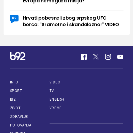
Evropa nemoguća misija?
Hrvati pobesneli zbog srpskog UFC
62
borca: "Sramotno i skandalozno!" VIDEO
INFO
VIDEO
SPORT
TV
BIZ
ENGLISH
ŽIVOT
VREME
ZDRAVLJE
PUTOVANJA