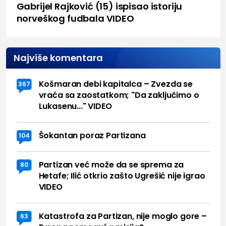
Gabrijel Rajković (15) ispisao istoriju
norveškog fudbala VIDEO
Najviše komentara
Košmaran debi kapitalca – Zvezda se
367
vraća sa zaostatkom; "Da zaključimo o
Lukasenu..." VIDEO
Šokantan poraz Partizana
104
Partizan već može da se sprema za
80
Hetafe; Ilić otkrio zašto Ugrešić nije igrao
VIDEO
Katastrofa za Partizan, nije moglo gore –
63