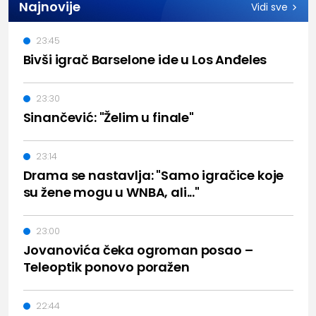
Najnovije
Vidi sve
23:45
Bivši igrač Barselone ide u Los Anđeles
23:30
Sinančević: "Želim u finale"
23:14
Drama se nastavlja: "Samo igračice koje
su žene mogu u WNBA, ali..."
23:00
Jovanovića čeka ogroman posao –
Teleoptik ponovo poražen
22:44