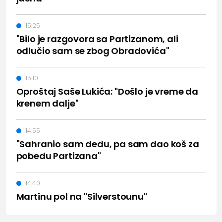
15:25
"Bilo je razgovora sa Partizanom, ali
odlučio sam se zbog Obradovića"
15:10
Oproštaj Saše Lukića: "Došlo je vreme da
krenem dalje"
14:55
"Sahranio sam dedu, pa sam dao koš za
pobedu Partizana"
14:40
Martinu pol na "Silverstounu"