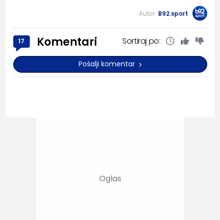
Autor:
B92.sport
Komentari
Sortiraj po:
17
Pošalji komentar