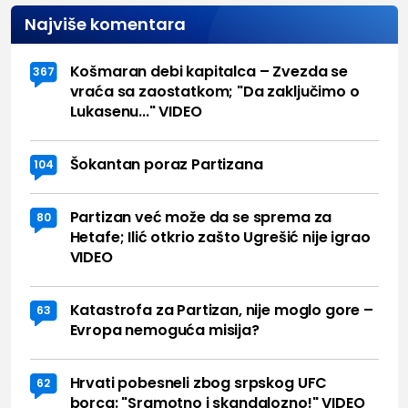
Najviše komentara
Košmaran debi kapitalca – Zvezda se
367
vraća sa zaostatkom; "Da zaključimo o
Lukasenu..." VIDEO
Šokantan poraz Partizana
104
Partizan već može da se sprema za
80
Hetafe; Ilić otkrio zašto Ugrešić nije igrao
VIDEO
Katastrofa za Partizan, nije moglo gore –
63
Evropa nemoguća misija?
Hrvati pobesneli zbog srpskog UFC
62
borca: "Sramotno i skandalozno!" VIDEO