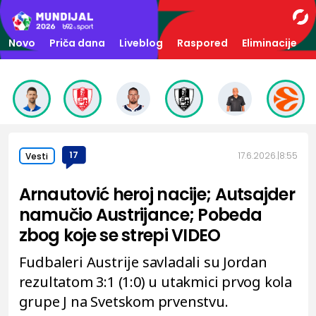
Novo
Priča dana
Liveblog
Raspored
Eliminacije
17
17.6.2026.
8:55
Vesti
Arnautović heroj nacije; Autsajder
namučio Austrijance; Pobeda
zbog koje se strepi VIDEO
Fudbaleri Austrije savladali su Jordan
rezultatom 3:1 (1:0) u utakmici prvog kola
grupe J na Svetskom prvenstvu.