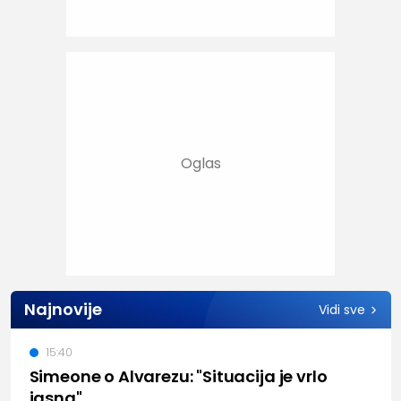
Najnovije
Vidi sve
15:40
Simeone o Alvarezu: "Situacija je vrlo
jasna"