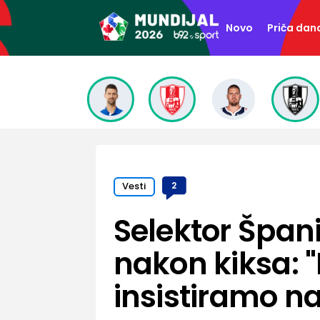
Novo
Priča dan
Vesti
2
Selektor Špani
nakon kiksa: "
insistiramo na 