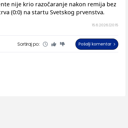
ente nije krio razočaranje nakon remija bez
rva (0:0) na startu Svetskog prvenstva.
15.6.2026.
20:15
Sortiraj po:
Pošalji komentar