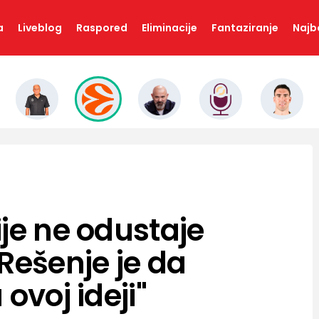
a
Liveblog
Raspored
Eliminacije
Fantaziranje
Najbo
je ne odustaje
Rešenje je da
ovoj ideji"