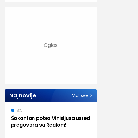
Najnovije
Vidi sve
8:51
Šokantan potez Vinisijusa usred
pregovora sa Realom!