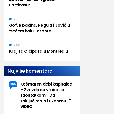
Partizanu!
7:27
Gof, Ribakina, Pegula i Jović u
trećem kolu Toronta
7:08
Kraj za Cicipasa u Montrealu
Najviše komentara
Košmaran debi kapitalca
365
– Zvezda se vraća sa
zaostatkom; "Da
zaključimo o Lukasenu..."
VIDEO