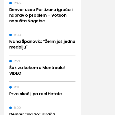
8:45
Denver uzeo Partizanu igrača i
napravio problem – Votson
napušta Nagetse
8:33
Ivana Španović: "Želim još jednu
medalju"
8:21
Šok za šokom u Montrealu!
VIDEO
8:11
Prvo skoči, pa reci Hetafe
8:00
Denver "ukrao" igrača