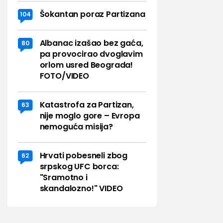
Šokantan poraz Partizana
104
Albanac izašao bez gaća,
80
pa provocirao dvoglavim
orlom usred Beograda!
FOTO/VIDEO
Katastrofa za Partizan,
63
nije moglo gore – Evropa
nemoguća misija?
Hrvati pobesneli zbog
62
srpskog UFC borca:
"Sramotno i
skandalozno!" VIDEO