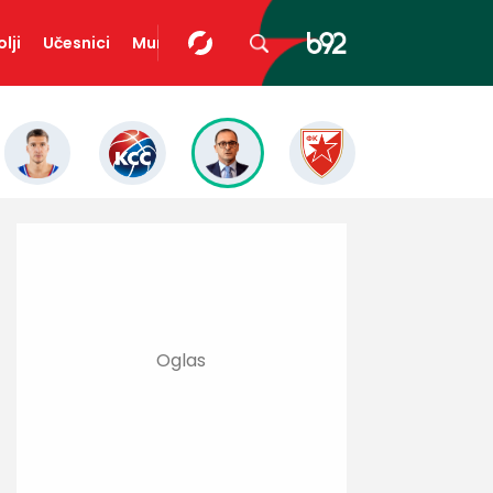
lji
Učesnici
Mundopedija