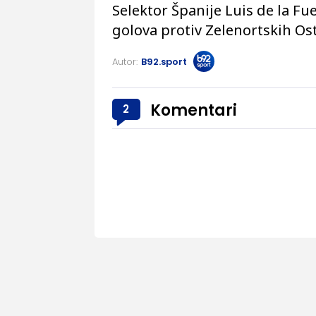
Selektor Španije Luis de la Fu
golova protiv Zelenortskih Ost
Autor:
B92.sport
Komentari
2