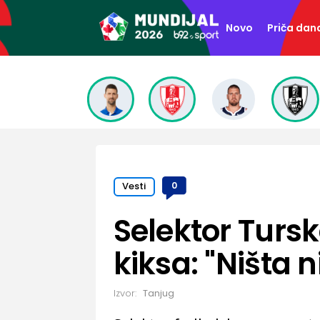
Novo
Priča dan
Vesti
0
Selektor Turs
kiksa: "Ništa n
Izvor:
Tanjug