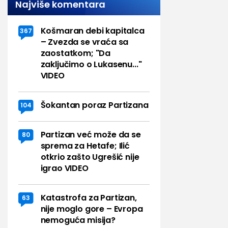
Najviše komentara
Košmaran debi kapitalca
367
– Zvezda se vraća sa
zaostatkom; "Da
zaključimo o Lukasenu..."
VIDEO
Šokantan poraz Partizana
104
Partizan već može da se
80
sprema za Hetafe; Ilić
otkrio zašto Ugrešić nije
igrao VIDEO
Katastrofa za Partizan,
63
nije moglo gore – Evropa
nemoguća misija?