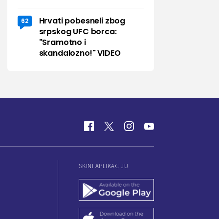
Hrvati pobesneli zbog
62
srpskog UFC borca:
"Sramotno i
skandalozno!" VIDEO
SKINI APLIKACIJU