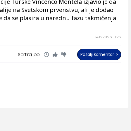
cije Turske Vinćenco Montela izjavio je da
alije na Svetskom prvenstvu, ali je dodao
se da se plasira u narednu fazu takmičenja
14.6.2026.
11:25
Sortiraj po:
Pošalji komentar