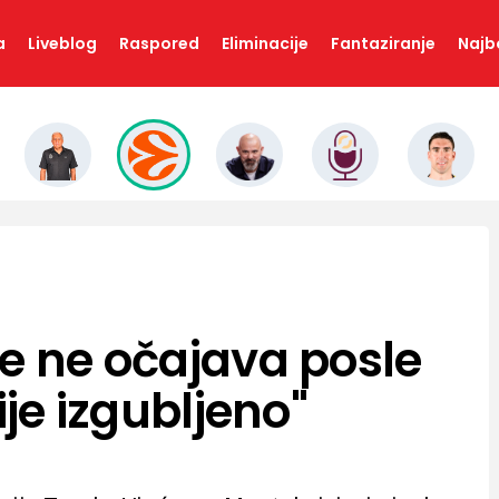
a
Liveblog
Raspored
Eliminacije
Fantaziranje
Najbo
ke ne očajava posle
ije izgubljeno"