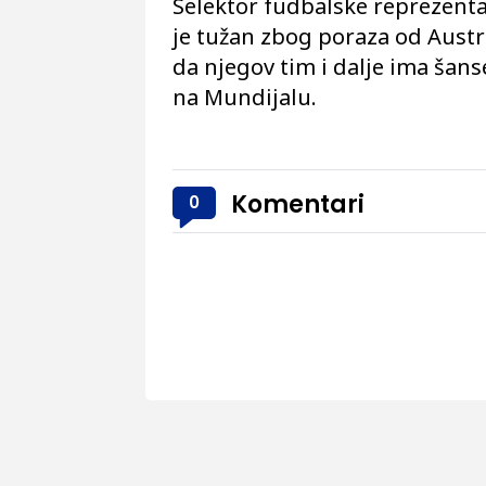
Selektor fudbalske reprezenta
je tužan zbog poraza od Austr
da njegov tim i dalje ima šan
na Mundijalu.
Komentari
0