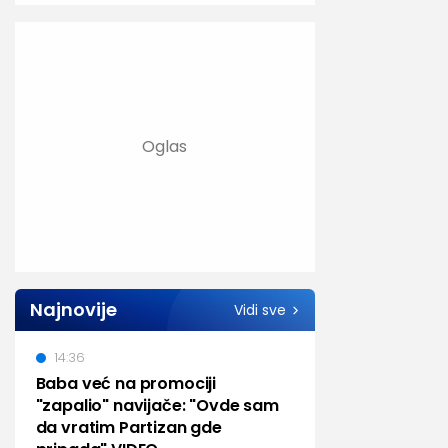
Najnovije
Vidi sve
14:36
Baba već na promociji
"zapalio" navijače: "Ovde sam
da vratim Partizan gde