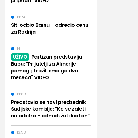
pripada" VIDEO
14:19
Siti odbio Barsu – odredio cenu
za Rodrija
14:11
UŽIVO
Partizan predstavlja
Babu: "Prijatelji za Almerije
pomogli, tražili smo ga dva
meseca" VIDEO
14:03
Predstavio se novi predsednik
Sudijske komisije: "Ko se zaleti
na arbitra – odmah žuti karton"
13:53