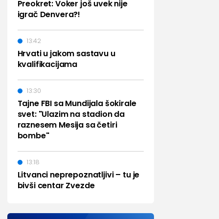
Preokret: Voker još uvek nije
igrač Denvera?!
13:42
Hrvati u jakom sastavu u
kvalifikacijama
13:30
Tajne FBI sa Mundijala šokirale
svet: "Ulazim na stadion da
raznesem Mesija sa četiri
bombe"
13:18
Litvanci neprepoznatljivi – tu je
bivši centar Zvezde