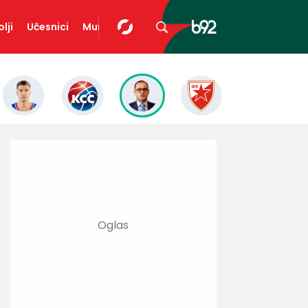
lji
Učesnici
Mundopedija