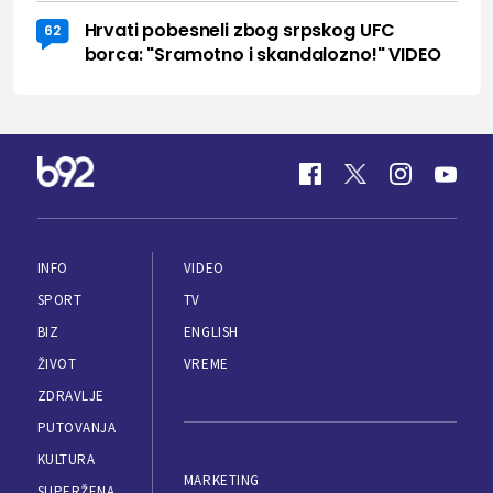
Hrvati pobesneli zbog srpskog UFC
62
borca: "Sramotno i skandalozno!" VIDEO
INFO
VIDEO
SPORT
TV
BIZ
ENGLISH
ŽIVOT
VREME
ZDRAVLJE
PUTOVANJA
KULTURA
MARKETING
SUPERŽENA