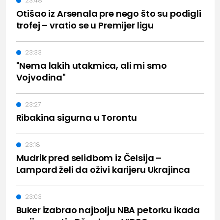
23:48
Otišao iz Arsenala pre nego što su podigli
trofej – vratio se u Premijer ligu
23:33
"Nema lakih utakmica, ali mi smo
Vojvodina"
23:27
Ribakina sigurna u Torontu
23:18
Mudrik pred selidbom iz Čelsija –
Lampard želi da oživi karijeru Ukrajinca
23:03
Buker izabrao najbolju NBA petorku ikada