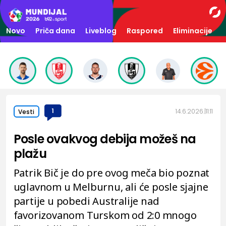
Novo
Priča dana
Liveblog
Raspored
Eliminacije
1
14.6.2026.
11:11
Vesti
Posle ovakvog debija možeš na
plažu
Patrik Bič je do pre ovog meča bio poznat
uglavnom u Melburnu, ali će posle sjajne
partije u pobedi Australije nad
favorizovanom Turskom od 2:0 mnogo