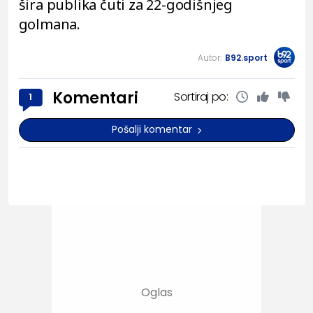
šira publika čuti za 22-godišnjeg
golmana.
Autor:
B92.sport
Komentari
Sortiraj po:
1
Pošalji komentar