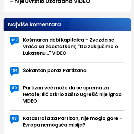
– nije uvrstio Džordana VIDEO
Najviše komentara
Košmaran debi kapitalca – Zvezda se
367
vraća sa zaostatkom; "Da zaključimo o
Lukasenu..." VIDEO
Šokantan poraz Partizana
104
Partizan već može da se sprema za
80
Hetafe; Ilić otkrio zašto Ugrešić nije igrao
VIDEO
Katastrofa za Partizan, nije moglo gore –
63
Evropa nemoguća misija?