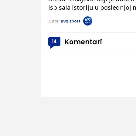
ispisala istoriju u poslednjoj 
Autor:
B92.sport
Komentari
14