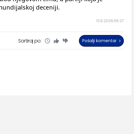
mundijalskoj deceniji.
13.6.2026.
16:27
Sortiraj po:
Pošalji komentar