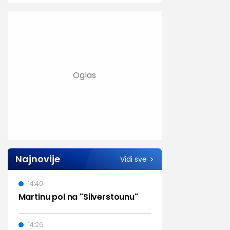
Najnovije
Vidi sve
14:40
Martinu pol na "Silverstounu"
14:26