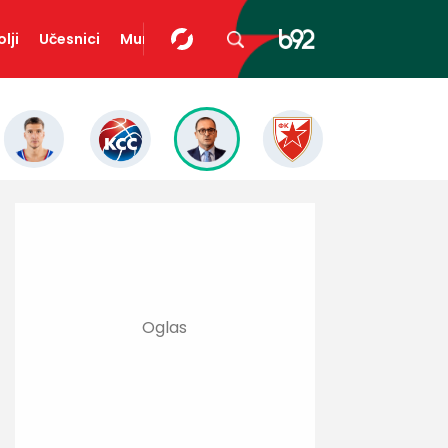
lji
Učesnici
Mundopedija