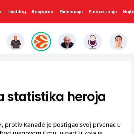
a
Liveblog
Raspored
Eliminacije
Fantaziranje
Najbo
 statistika heroja
H, protiv Kanade je postigao svoj prvenac u
bod njegovom timu, u partiji koja je