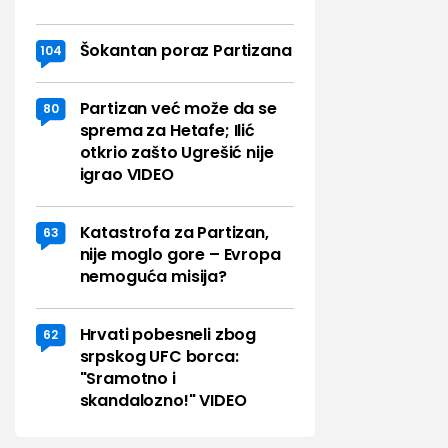
Šokantan poraz Partizana
104
Partizan već može da se
80
sprema za Hetafe; Ilić
otkrio zašto Ugrešić nije
igrao VIDEO
Katastrofa za Partizan,
63
nije moglo gore – Evropa
nemoguća misija?
Hrvati pobesneli zbog
62
srpskog UFC borca:
"Sramotno i
skandalozno!" VIDEO