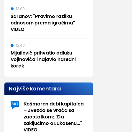
13:00
Šaranov: "Pravimo razliku
odnosom prema igračima"
VIDEO
12:43
Mijailović prihvatio odluku
Vojinovića i najavio naredni
korak
Najviše komentara
Košmaran debi kapitalca
367
– Zvezda se vraća sa
zaostatkom; "Da
zaključimo o Lukasenu..."
VIDEO