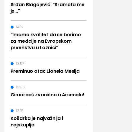
Srđan Blagojević: "Sramota me
je..."
14:12
"Imamo kvalitet da se borimo
za medalje na Evropskom
prvenstvu u Loznici"
13:57
Preminuo otac Lionela Mesija
13:35
Gimaraeš zvanično u Arsenalu!
13:15
Košarka je najvažnija i
najskuplja