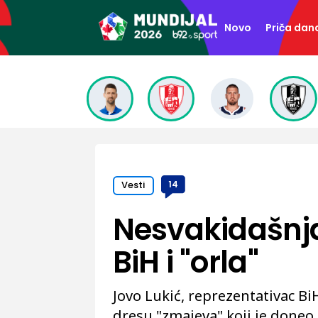
Novo
Priča dan
Vesti
14
Nesvakidašnja
BiH i "orla"
Jovo Lukić, reprezentativac Bi
dresu "zmajeva" koji je doneo 