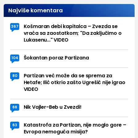
Najviše komentara
Košmaran debi kapitalca – Zvezda se
367
vraća sa zaostatkom; "Da zaključimo o
Lukasenu..." VIDEO
Šokantan poraz Partizana
104
Partizan već može da se sprema za
80
Hetafe; Ilić otkrio zašto Ugrešić nije igrao
VIDEO
Nik Vajler-Beb u Zvezdi!
66
Katastrofa za Partizan, nije moglo gore –
63
Evropa nemoguća misija?