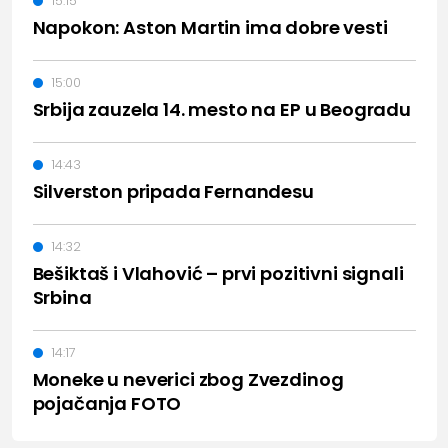
15:15
Napokon: Aston Martin ima dobre vesti
15:00
Srbija zauzela 14. mesto na EP u Beogradu
14:43
Silverston pripada Fernandesu
14:32
Bešiktaš i Vlahović – prvi pozitivni signali
Srbina
14:17
Moneke u neverici zbog Zvezdinog
pojačanja FOTO