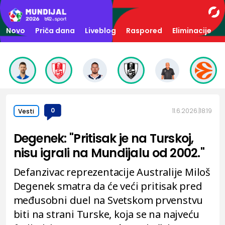
Novo
Priča dana
Liveblog
Raspored
Eliminacije
0
11.6.2026.
18:19
Vesti
Degenek: "Pritisak je na Turskoj,
nisu igrali na Mundijalu od 2002."
Defanzivac reprezentacije Australije Miloš
Degenek smatra da će veći pritisak pred
međusobni duel na Svetskom prvenstvu
biti na strani Turske, koja se na najveću