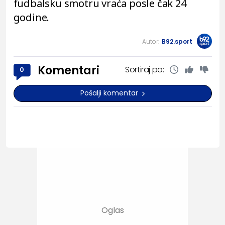
fudbalsku smotru vraća posle čak 24
godine.
Autor:
B92.sport
Komentari
Sortiraj po:
0
Pošalji komentar