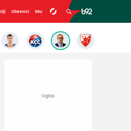
lji
Učesnici
Mundopedija