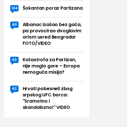
Šokantan poraz Partizana
104
Albanac izašao bez gaća,
80
pa provocirao dvoglavim
orlom usred Beograda!
FOTO/VIDEO
Katastrofa za Partizan,
63
nije moglo gore – Evropa
nemoguća misija?
Hrvati pobesneli zbog
62
srpskog UFC borca:
"Sramotno i
skandalozno!" VIDEO