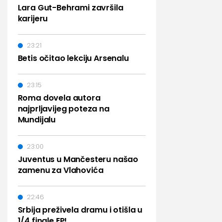
Lara Gut-Behrami završila
karijeru
23:21
Betis očitao lekciju Arsenalu
23:15
Roma dovela autora
najprljavijeg poteza na
Mundijalu
23:00
Juventus u Mančesteru našao
zamenu za Vlahovića
22:46
Srbija preživela dramu i otišla u
1/4 finale EP!