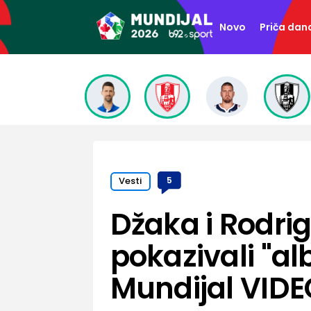
Novo
Priča dan
Vesti
5
Džaka i Rodrig
pokazivali "al
Mundijal VIDE