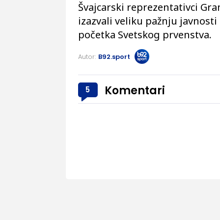
Švajcarski reprezentativci Gr
izazvali veliku pažnju javnos
početka Svetskog prvenstva.
Autor:
B92.sport
Komentari
5