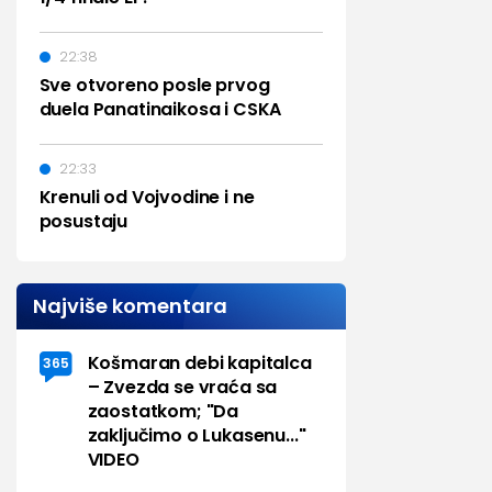
22:38
Sve otvoreno posle prvog
duela Panatinaikosa i CSKA
22:33
Krenuli od Vojvodine i ne
posustaju
Najviše komentara
Košmaran debi kapitalca
365
– Zvezda se vraća sa
zaostatkom; "Da
zaključimo o Lukasenu..."
VIDEO