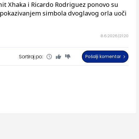
anit Xhaka i Ricardo Rodriguez ponovo su
ti pokazivanjem simbola dvoglavog orla uoči
8.6.2026.
21:20
Sortiraj po:
Pošalji komentar