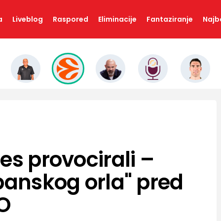
a
Liveblog
Raspored
Eliminacije
Fantaziranje
Najbo
es provocirali –
banskog orla" pred
O