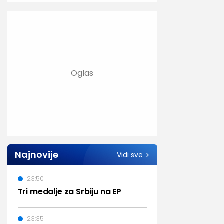
Najnovije
Vidi sve
23:50
Tri medalje za Srbiju na EP
23:35