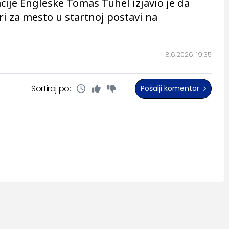
cije Engleske Tomas Tuhel izjavio je da
 za mesto u startnoj postavi na
8.6.2026.
19:35
Sortiraj po:
Pošalji komentar