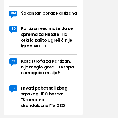
Šokantan poraz Partizana
104
Partizan već može da se
80
sprema za Hetafe; Ilić
otkrio zašto Ugrešić nije
igrao VIDEO
Katastrofa za Partizan,
63
nije moglo gore – Evropa
nemoguća misija?
Hrvati pobesneli zbog
62
srpskog UFC borca:
"Sramotno i
skandalozno!" VIDEO