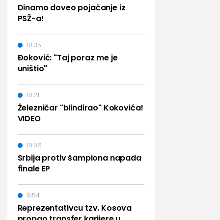
Dinamo doveo pojačanje iz
PSŽ-a!
10:35
Đoković: "Taj poraz me je
uništio"
10:21
Železničar "blindirao" Kokovića!
VIDEO
10:06
Srbija protiv šampiona napada
finale EP
9:54
Reprezentativcu tzv. Kosova
propao transfer karijere u