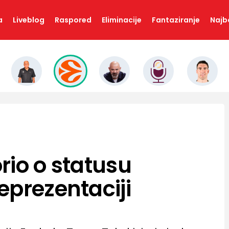
a
Liveblog
Raspored
Eliminacije
Fantaziranje
Najbo
rio o statusu
eprezentaciji