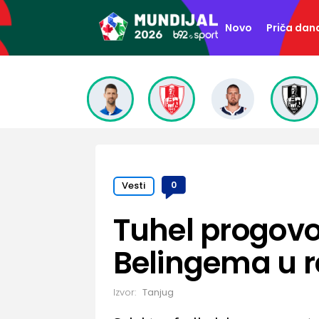
Novo
Priča dan
Vesti
0
Tuhel progovo
Belingema u r
Izvor:
Tanjug