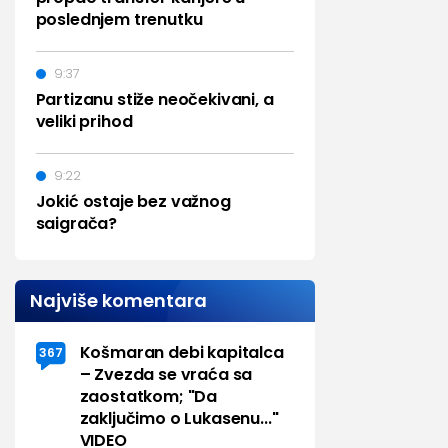
poslednjem trenutku
9:37
Partizanu stiže neočekivani, a
veliki prihod
9:22
Jokić ostaje bez važnog
saigrača?
Najviše komentara
Košmaran debi kapitalca
367
– Zvezda se vraća sa
zaostatkom; "Da
zaključimo o Lukasenu..."
VIDEO