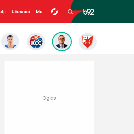
lji
Učesnici
Mundopedija