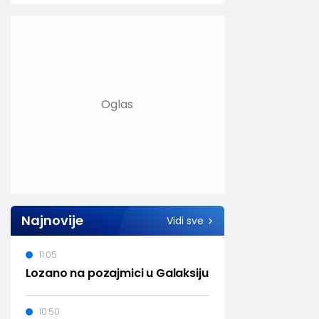
Najnovije
Vidi sve
11:05
Lozano na pozajmici u Galaksiju
10:50