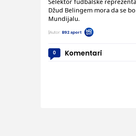
Selektor fudbalske reprezenta
Džud Belingem mora da se bori
Mundijalu.
Autor:
B92.sport
Komentari
0