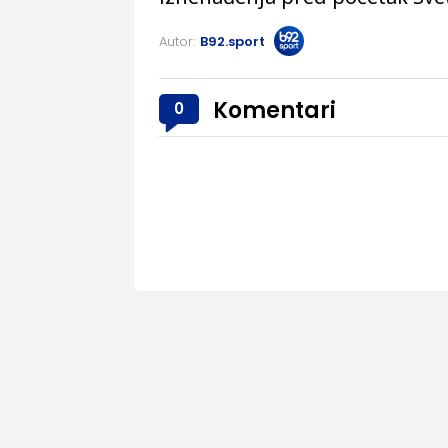
Autor:
B92.sport
Komentari
0