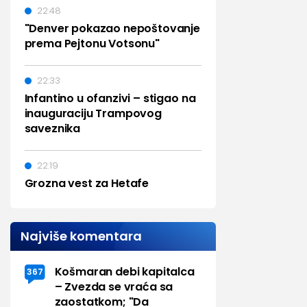
22:48
"Denver pokazao nepoštovanje
prema Pejtonu Votsonu"
22:33
Infantino u ofanzivi – stigao na
inauguraciju Trampovog
saveznika
22:19
Grozna vest za Hetafe
Najviše komentara
Košmaran debi kapitalca
367
– Zvezda se vraća sa
zaostatkom; "Da