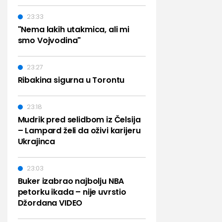
23:33
"Nema lakih utakmica, ali mi
smo Vojvodina"
23:27
Ribakina sigurna u Torontu
23:18
Mudrik pred selidbom iz Čelsija
– Lampard želi da oživi karijeru
Ukrajinca
23:03
Buker izabrao najbolju NBA
petorku ikada – nije uvrstio
Džordana VIDEO