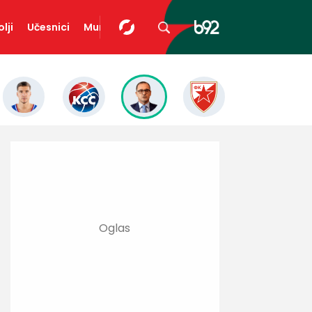
lji
Učesnici
Mundopedija