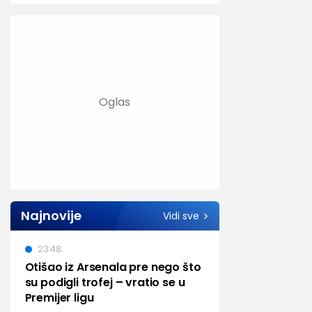
Najnovije
Vidi sve
23:48
Otišao iz Arsenala pre nego što
su podigli trofej – vratio se u
Premijer ligu