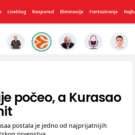
a
Liveblog
Raspored
Eliminacije
Fantaziranje
Najbo
ije počeo, a Kurasao
it
aa postala je jedno od najprijatnijih
tskog prvenstva.