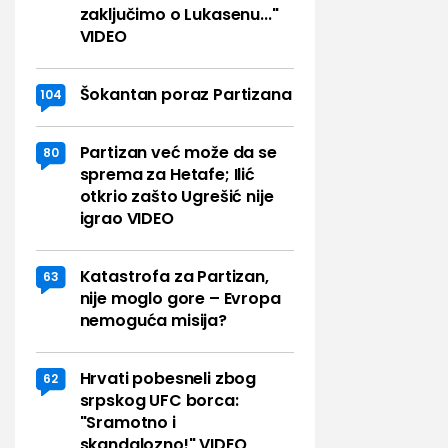
zaključimo o Lukasenu..."
VIDEO
Šokantan poraz Partizana
104
Partizan već može da se
80
sprema za Hetafe; Ilić
otkrio zašto Ugrešić nije
igrao VIDEO
Katastrofa za Partizan,
63
nije moglo gore – Evropa
nemoguća misija?
Hrvati pobesneli zbog
62
srpskog UFC borca:
"Sramotno i
skandalozno!" VIDEO