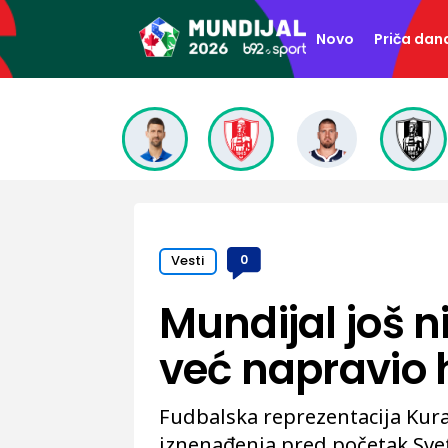
Novo
Priča dan
Vesti
0
Mundijal još n
već napravio h
Fudbalska reprezentacija Kuras
iznenađenja pred početak Sve