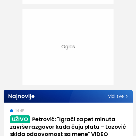
Najnovije
Vidi sve
14:45
UŽIVO
Petrović: "Igrači za pet minuta
završe razgovor kada čuju platu – Lazović
skida odgovornost sa mene" VIDEO