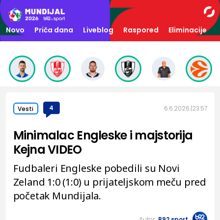
Novo
Priča dana
Liveblog
Raspored
Eliminacije
4
6.6.2026.
23:57
Vesti
Minimalac Engleske i majstorija
Kejna VIDEO
Fudbaleri Engleske pobedili su Novi
Zeland 1:0 (1:0) u prijateljskom meču pred
početak Mundijala.
Autor:
B92.sport