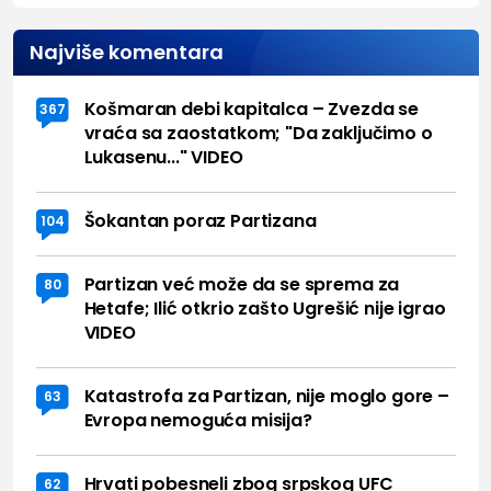
Najviše komentara
Košmaran debi kapitalca – Zvezda se
367
vraća sa zaostatkom; "Da zaključimo o
Lukasenu..." VIDEO
Šokantan poraz Partizana
104
Partizan već može da se sprema za
80
Hetafe; Ilić otkrio zašto Ugrešić nije igrao
VIDEO
Katastrofa za Partizan, nije moglo gore –
63
Evropa nemoguća misija?
Hrvati pobesneli zbog srpskog UFC
62