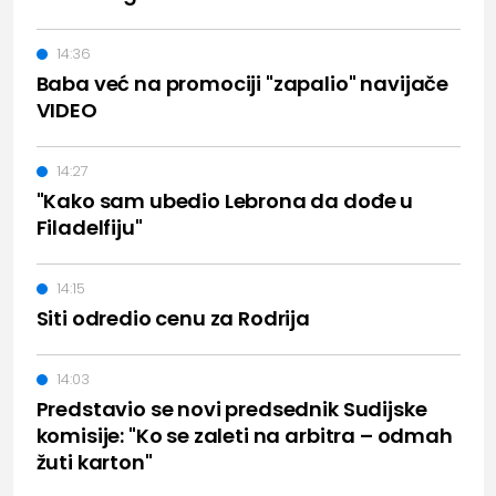
14:36
Baba već na promociji "zapalio" navijače
VIDEO
14:27
"Kako sam ubedio Lebrona da dođe u
Filadelfiju"
14:15
Siti odredio cenu za Rodrija
14:03
Predstavio se novi predsednik Sudijske
komisije: "Ko se zaleti na arbitra – odmah
žuti karton"